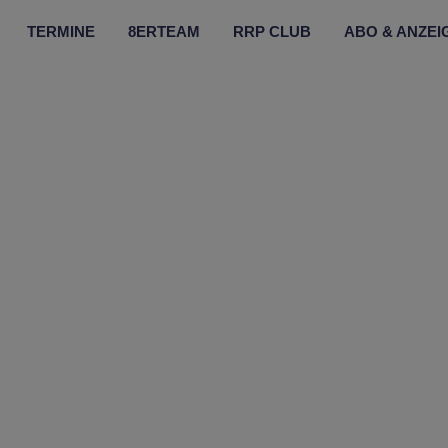
TERMINE
8ERTEAM
RRP CLUB
ABO & ANZEI