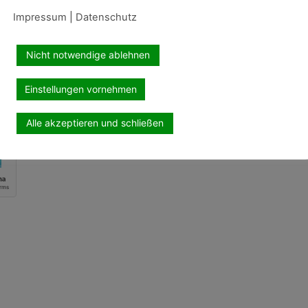
Impressum
|
Datenschutz
Nicht notwendige ablehnen
Einstellungen vornehmen
Alle akzeptieren und schließen
ungen
zur Kenntnis genommen und akzeptiere diese.