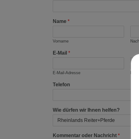
Name
*
Vorname
Nac
E-Mail
*
E-Mail-Adresse
E-Ma
Telefon
Wie dürfen wir Ihnen helfen?
Kommentar oder Nachricht
*