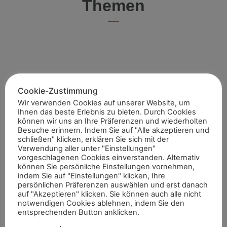
Themen
Cookie-Zustimmung
Wir verwenden Cookies auf unserer Website, um
Ihnen das beste Erlebnis zu bieten. Durch Cookies
können wir uns an Ihre Präferenzen und wiederholten
kids.corner
Besuche erinnern. Indem Sie auf "Alle akzeptieren und
schließen" klicken, erklären Sie sich mit der
Hallo Kinder! Na, genießt Ihr auch die Anfänge des Sommers?
Verwendung aller unter "Einstellungen"
Ich mag am Sommer nicht nur, dass ich auf die Weide darf,
vorgeschlagenen Cookies einverstanden. Alternativ
sondern auch, dass meine Menschen dann immer noch
Weiterlesen »
können Sie persönliche Einstellungen vornehmen,
indem Sie auf "Einstellungen" klicken, Ihre
persönlichen Präferenzen auswählen und erst danach
auf "Akzeptieren" klicken. Sie können auch alle nicht
notwendigen Cookies ablehnen, indem Sie den
entsprechenden Button anklicken.