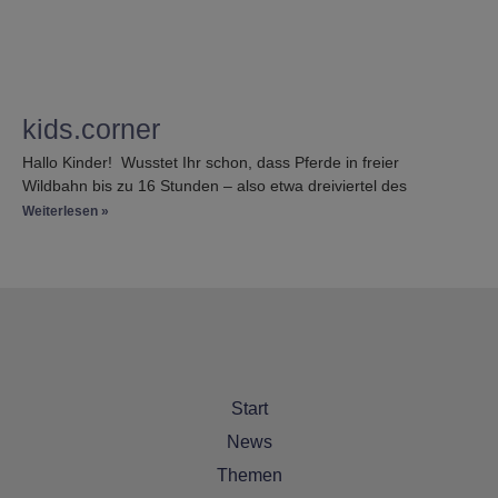
kids.corner
Hallo Kinder! Wusstet Ihr schon, dass Pferde in freier
Wildbahn bis zu 16 Stunden – also etwa dreiviertel des
gesamten Tages! – mit Fressen beschäftigt sind? Und genau an
Weiterlesen »
dieses Fressverhalten ist
Start
News
Themen