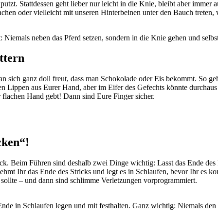
tzt. Stattdessen geht lieber nur leicht in die Knie, bleibt aber immer
hen oder vielleicht mit unseren Hinterbeinen unter den Bauch treten, w
Niemals neben das Pferd setzen, sondern in die Knie gehen und selbst
ttern
an sich ganz doll freut, dass man Schokolade oder Eis bekommt. So g
en Lippen aus Eurer Hand, aber im Eifer des Gefechts könnte durchaus
r flachen Hand gebt! Dann sind Eure Finger sicher.
cken“!
ick. Beim Führen sind deshalb zwei Dinge wichtig: Lasst das Ende des 
ehmt Ihr das Ende des Stricks und legt es in Schlaufen, bevor Ihr es k
n sollte – und dann sind schlimme Verletzungen vorprogrammiert.
s Ende in Schlaufen legen und mit festhalten. Ganz wichtig: Niemals de