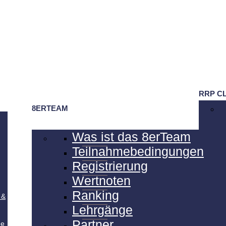
RRP C
8ERTEAM
Was ist das 8erTeam
Teilnahmebedingungen
Registrierung
Wertnoten
Ranking
 &
Lehrgänge
Partner
de