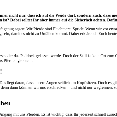
er nicht nur, dass ich auf die Weide darf, sondern auch, dass 
n ist? Dabei solltet Ihr aber immer auf die Sicherheit achten. Daf
 oft genug sagen: Wir Pferde sind Fluchttiere. Sprich: Wenn wir vor et
ein, damit es nicht zu Unfällen kommt. Daher erkläre ich Euch heute ei
iese oder das Paddock gelassen werde. Doch der Stall ist kein Ort zum
ms Pferd angebracht.
!
Das liegt daran, dass unsere Augen seitlich am Kopf sitzen. Doch es gi
rn, denn dann könnten wir uns erschrecken – und nicht nur wegrennen, s
iben
Umgang mit uns Pferden. Es ist wichtig, dass Ihr jederzeit schnell zurü