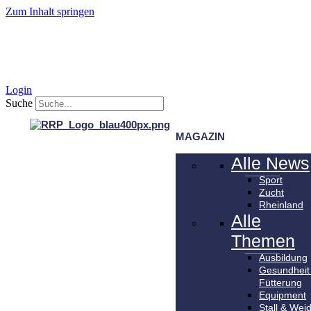
Zum Inhalt springen
Login
Suche
MAGAZIN
Alle News
Sport
Zucht
Rheinland
Alle
Themen
Ausbildung
Gesundheit
Fütterung
Equipment
Stall & Wei