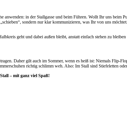
iche anwenden: in der Stallgasse und beim Führen. Wollt Ihr uns beim Pu
cht „schieben“, sondern nur klar kommunizieren, was Ihr von uns möcht
 Halbkreis geht und dabei außen bleibt, anstatt einfach stehen zu ble
tragen. Daher gilt auch im Sommer, wenn es heiß ist: Niemals Flip-Fl
ommerschuhen richtig schlimm weh. Also: Im Stall sind Stiefeletten ode
Stall
– mit ganz viel Spaß!