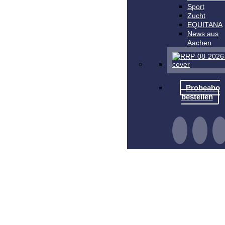
Sport
Zucht
EQUITANA
News aus
Aachen
Probeabo
bestellen