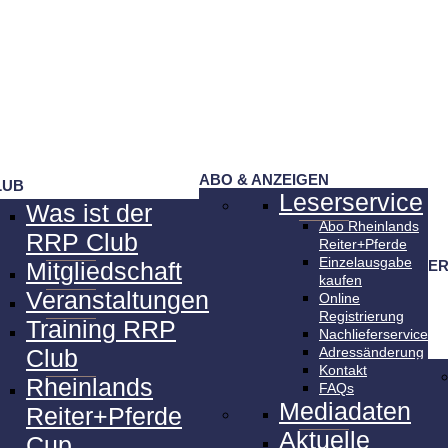
ABO & ANZEIGEN
LUB
Leserservice
Was ist der
Abo Rheinlands
RRP Club
Reiter+Pferde
Einzelausgabe
SER
Mitgliedschaft
kaufen
Veranstaltungen
Online
Registrierung
Training RRP
Nachlieferservice
Club
Adressänderung
Kontakt
Rheinlands
FAQs
Mediadaten
Reiter+Pferde
Aktuelle
Cup