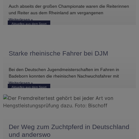
Auch abseits der großen Championate waren die Reiterinnen
und Reiter aus dem Rheinland am vergangenen
Wochenende international erfolgreich unterwegs. Bei
Weiterlesen »
Aktuelles aus dem Sport
Starke rheinische Fahrer bei DJM
Bei den Deutschen Jugendmeisterschaften im Fahren in
Badeborn konnten die rheinischen Nachwuchsfahrer mit
mehreren vorderen Platzierungen überzeugen. Frederik
Weiterlesen »
Aktuelles aus dem Sport
Koitka erreichte
Der Weg zum Zuchtpferd in Deutschland
und anderswo