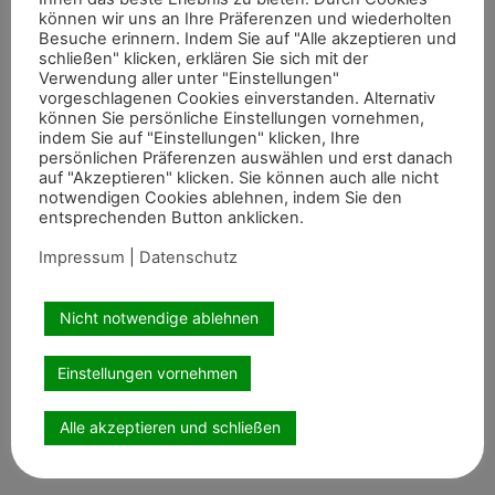
können wir uns an Ihre Präferenzen und wiederholten
sicherten sich Rang sechs. Hierfür hatte Eckermann Cala
Besuche erinnern. Indem Sie auf "Alle akzeptieren und
Mandia gesattelt, mit der sie sich auch im Großen Preis
schließen" klicken, erklären Sie sich mit der
Verwendung aller unter "Einstellungen"
an siebter Stelle platzieren konnte. In einem Springen
vorgeschlagenen Cookies einverstanden. Alternativ
des 5*CSI galoppierte sie zudem mit Chao Lee zu Rang
können Sie persönliche Einstellungen vornehmen,
vier.
indem Sie auf "Einstellungen" klicken, Ihre
persönlichen Präferenzen auswählen und erst danach
Foto: FEI / Leanjo de Koster
auf "Akzeptieren" klicken. Sie können auch alle nicht
notwendigen Cookies ablehnen, indem Sie den
entsprechenden Button anklicken.
Impressum
|
Datenschutz
Artikel teilen
Nicht notwendige ablehnen
Einstellungen vornehmen
Alle akzeptieren und schließen