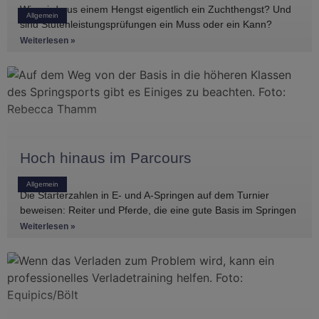
Wie wird aus einem Hengst eigentlich ein Zuchthengst? Und
Allgemein
sind Stutenleistungsprüfungen ein Muss oder ein Kann?
Einblicke in die Regelwerke
Weiterlesen »
Hoch hinaus im Parcours
Allgemein
Die Starterzahlen in E- und A-Springen auf dem Turnier
beweisen: Reiter und Pferde, die eine gute Basis im Springen
haben, gibt es
Weiterlesen »