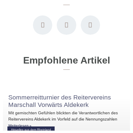
Empfohlene Artikel
Sommerreitturnier des Reitervereins
Marschall Vorwärts Aldekerk
Mit gemischten Gefühlen blickten die Verantwortlichen des
Reitervereins Aldekerk im Vorfeld auf die Nennungszahlen
vergleichbarer Turniere in der näheren Umgebung. Umso
Weiterlesen »
Aktuelles aus dem Rheinland
größer war die