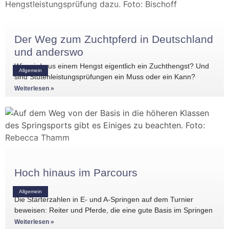
Der Weg zum Zuchtpferd in Deutschland
und anderswo
Wie wird aus einem Hengst eigentlich ein Zuchthengst? Und
Allgemein
sind Stutenleistungsprüfungen ein Muss oder ein Kann?
Einblicke in die Regelwerke
Weiterlesen »
Hoch hinaus im Parcours
Allgemein
Die Starterzahlen in E- und A-Springen auf dem Turnier
beweisen: Reiter und Pferde, die eine gute Basis im Springen
haben, gibt es
Weiterlesen »