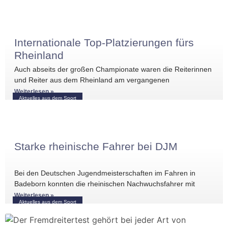
Internationale Top-Platzierungen fürs
Rheinland
Auch abseits der großen Championate waren die Reiterinnen
und Reiter aus dem Rheinland am vergangenen
Wochenende international erfolgreich unterwegs. Bei
Weiterlesen »
Aktuelles aus dem Sport
Starke rheinische Fahrer bei DJM
Bei den Deutschen Jugendmeisterschaften im Fahren in
Badeborn konnten die rheinischen Nachwuchsfahrer mit
mehreren vorderen Platzierungen überzeugen. Frederik
Weiterlesen »
Aktuelles aus dem Sport
Koitka erreichte