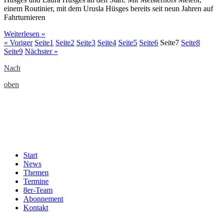
einem Routinier, mit dem Urusla Hüsges bereits seit neun Jahren auf
Fahrturnieren
Weiterlesen »
« Voriger
Seite
1
Seite
2
Seite
3
Seite
4
Seite
5
Seite
6
Seite
7
Seite
8
Seite
9
Nächster »
Nach
oben
Start
News
Themen
Termine
8er-Team
Abonnement
Kontakt