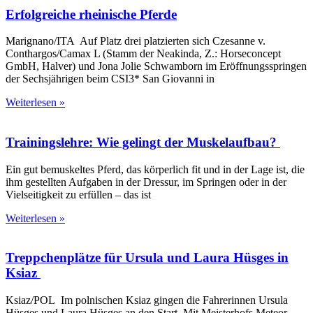
Erfolgreiche rheinische Pferde
Marignano/ITA Auf Platz drei platzierten sich Czesanne v.
Conthargos/Camax L (Stamm der Neakinda, Z.: Horseconcept
GmbH, Halver) und Jona Jolie Schwamborn im Eröffnungsspringen
der Sechsjährigen beim CSI3* San Giovanni in
Weiterlesen »
Trainingslehre: Wie gelingt der Muskelaufbau?
Ein gut bemuskeltes Pferd, das körperlich fit und in der Lage ist, die
ihm gestellten Aufgaben in der Dressur, im Springen oder in der
Vielseitigkeit zu erfüllen – das ist
Weiterlesen »
Treppchenplätze für Ursula und Laura Hüsges in
Ksiaz
Ksiaz/POL Im polnischen Ksiaz gingen die Fahrerinnen Ursula
Hüsges und Laura Hüsges an den Start. Mit Meisterhofs Meteor,