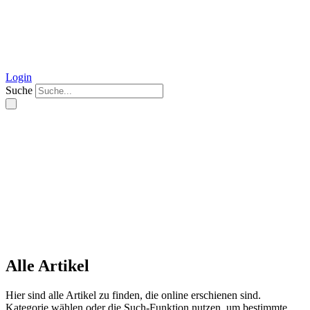
Zum
Inhalt
springen
Login
Suche
Alle Artikel
Hier sind alle Artikel zu finden, die online erschienen sind.
Kategorie wählen oder die Such-Funktion nutzen, um bestimmte