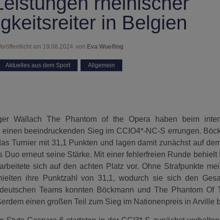
Leistungen rheinischer
igkeitsreiter in Belgien
eröffentlicht am
19.08.2024
von
Eva Wuelfing
Aktuelles aus dem Sport
,
Allgemein
ger Wallach The Phantom of the Opera haben beim intern
lgien, einen beeindruckenden Sieg im CCIO4*-NC-S errungen. Bö
s Turnier mit 31,1 Punkten und lagen damit zunächst auf dem 
 Duo erneut seine Stärke. Mit einer fehlerfreien Runde behiel
rbeitete sich auf den achten Platz vor. Ohne Strafpunkte meis
ielten ihre Punktzahl von 31,1, wodurch sie sich den Ges
es deutschen Teams konnten Böckmann und The Phantom Of 
rdem einen großen Teil zum Sieg im Nationenpreis in Arville 