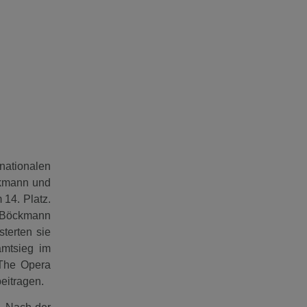
ationalen
ckmann und
14. Platz.
t Böckmann
terten sie
amtsieg im
The Opera
beitragen.