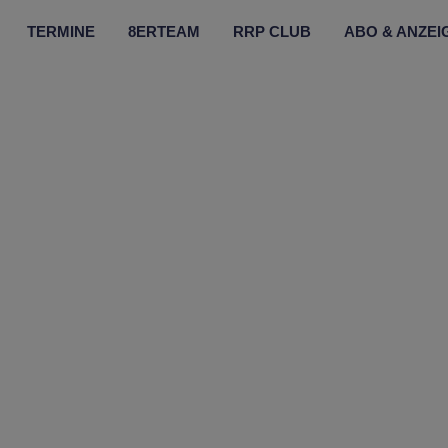
TERMINE
8ERTEAM
RRP CLUB
ABO & ANZEI