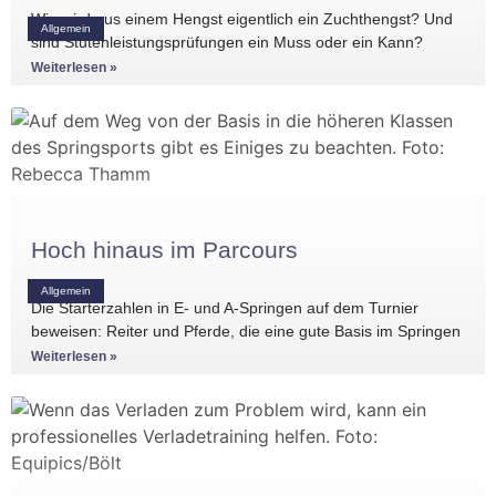
Wie wird aus einem Hengst eigentlich ein Zuchthengst? Und
Allgemein
sind Stutenleistungsprüfungen ein Muss oder ein Kann?
Einblicke in die Regelwerke
Weiterlesen »
Hoch hinaus im Parcours
Allgemein
Die Starterzahlen in E- und A-Springen auf dem Turnier
beweisen: Reiter und Pferde, die eine gute Basis im Springen
haben, gibt es
Weiterlesen »