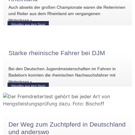
Auch abseits der großen Championate waren die Reiterinnen
und Reiter aus dem Rheinland am vergangenen
Wochenende international erfolgreich unterwegs. Bei
Weiterlesen »
Aktuelles aus dem Sport
Starke rheinische Fahrer bei DJM
Bei den Deutschen Jugendmeisterschaften im Fahren in
Badeborn konnten die rheinischen Nachwuchsfahrer mit
mehreren vorderen Platzierungen überzeugen. Frederik
Weiterlesen »
Aktuelles aus dem Sport
Koitka erreichte
Der Weg zum Zuchtpferd in Deutschland
und anderswo