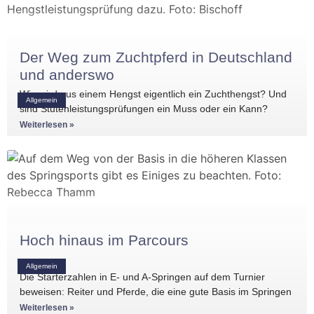
Der Weg zum Zuchtpferd in Deutschland
und anderswo
Wie wird aus einem Hengst eigentlich ein Zuchthengst? Und
Allgemein
sind Stutenleistungsprüfungen ein Muss oder ein Kann?
Einblicke in die Regelwerke
Weiterlesen »
Hoch hinaus im Parcours
Allgemein
Die Starterzahlen in E- und A-Springen auf dem Turnier
beweisen: Reiter und Pferde, die eine gute Basis im Springen
haben, gibt es
Weiterlesen »