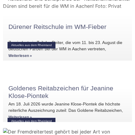
Dürener Reitschule im WM-Fieber
Zumindest ein Teil der Reiter, die vom 11. bis 23. August die
Aktuelles aus dem Rheinland
deutschen Farben bei der WM in Aachen vertreten,
Weiterlesen »
Goldenes Reitabzeichen für Jeanine
Klose-Piontek
Am 18. Juli 2026 wurde Jeanine Klose-Piontek die höchste
reiterliche Auszeichnung zuteil: Das Goldene Reitabzeichen,
überreicht von Hermann Bender. Vor der
Weiterlesen »
Aktuelles aus dem Rheinland