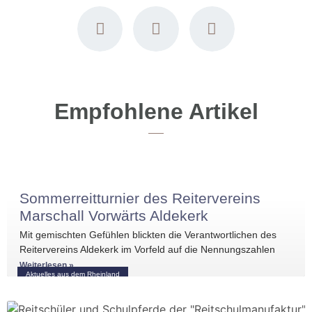
Empfohlene Artikel
Sommerreitturnier des Reitervereins
Marschall Vorwärts Aldekerk
Mit gemischten Gefühlen blickten die Verantwortlichen des
Reitervereins Aldekerk im Vorfeld auf die Nennungszahlen
vergleichbarer Turniere in der näheren Umgebung. Umso
Weiterlesen »
Aktuelles aus dem Rheinland
größer war die