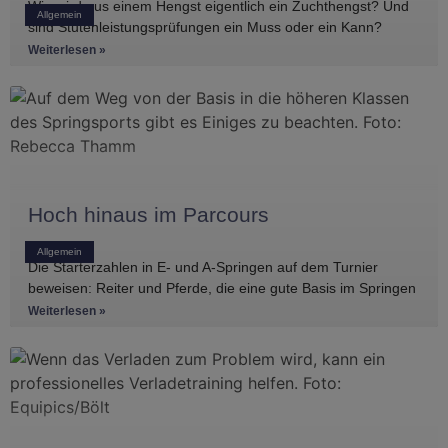
Wie wird aus einem Hengst eigentlich ein Zuchthengst? Und
Allgemein
sind Stutenleistungsprüfungen ein Muss oder ein Kann?
Einblicke in die Regelwerke
Weiterlesen »
Hoch hinaus im Parcours
Allgemein
Die Starterzahlen in E- und A-Springen auf dem Turnier
beweisen: Reiter und Pferde, die eine gute Basis im Springen
haben, gibt es
Weiterlesen »