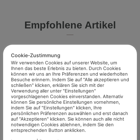
Empfohlene Artikel
Cookie-Zustimmung
Wir verwenden Cookies auf unserer Website, um
Sommerreitturnier des Reitervereins
Ihnen das beste Erlebnis zu bieten. Durch Cookies
Marschall Vorwärts Aldekerk
können wir uns an Ihre Präferenzen und wiederholten
Besuche erinnern. Indem Sie auf "Alle akzeptieren und
Mit gemischten Gefühlen blickten die Verantwortlichen des
schließen" klicken, erklären Sie sich mit der
Reitervereins Aldekerk im Vorfeld auf die Nennungszahlen
Verwendung aller unter "Einstellungen"
vergleichbarer Turniere in der näheren Umgebung. Umso
Weiterlesen »
vorgeschlagenen Cookies einverstanden. Alternativ
Aktuelles aus dem Rheinland
größer war die
können Sie persönliche Einstellungen vornehmen,
indem Sie auf "Einstellungen" klicken, Ihre
persönlichen Präferenzen auswählen und erst danach
auf "Akzeptieren" klicken. Sie können auch alle nicht
notwendigen Cookies ablehnen, indem Sie den
Internationale Top-Platzierungen fürs
entsprechenden Button anklicken.
Rheinland