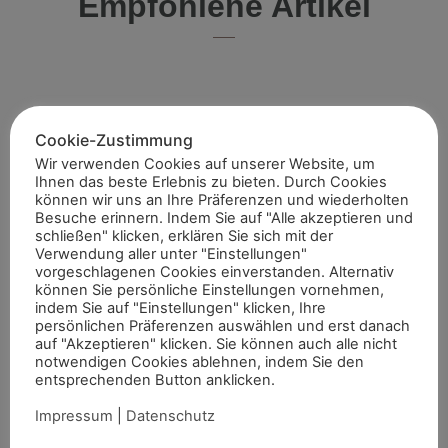
Empfohlene Artikel
Internationale Top-Platzierungen fürs
Cookie-Zustimmung
Rheinland
Wir verwenden Cookies auf unserer Website, um
Ihnen das beste Erlebnis zu bieten. Durch Cookies
Auch abseits der großen Championate waren die Reiterinnen
können wir uns an Ihre Präferenzen und wiederholten
und Reiter aus dem Rheinland am vergangenen
Besuche erinnern. Indem Sie auf "Alle akzeptieren und
Wochenende international erfolgreich unterwegs. Bei
Weiterlesen »
schließen" klicken, erklären Sie sich mit der
Aktuelles aus dem Sport
Verwendung aller unter "Einstellungen"
vorgeschlagenen Cookies einverstanden. Alternativ
können Sie persönliche Einstellungen vornehmen,
indem Sie auf "Einstellungen" klicken, Ihre
persönlichen Präferenzen auswählen und erst danach
Starke rheinische Fahrer bei DJM
auf "Akzeptieren" klicken. Sie können auch alle nicht
notwendigen Cookies ablehnen, indem Sie den
entsprechenden Button anklicken.
Bei den Deutschen Jugendmeisterschaften im Fahren in
Badeborn konnten die rheinischen Nachwuchsfahrer mit
Impressum
|
Datenschutz
mehreren vorderen Platzierungen überzeugen. Frederik
Weiterlesen »
Aktuelles aus dem Sport