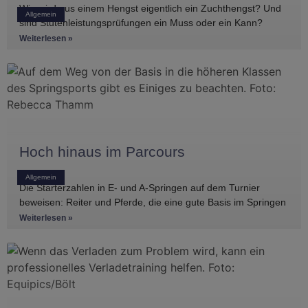
Wie wird aus einem Hengst eigentlich ein Zuchthengst? Und
Allgemein
sind Stutenleistungsprüfungen ein Muss oder ein Kann?
Einblicke in die Regelwerke
Weiterlesen »
Hoch hinaus im Parcours
Allgemein
Die Starterzahlen in E- und A-Springen auf dem Turnier
beweisen: Reiter und Pferde, die eine gute Basis im Springen
haben, gibt es
Weiterlesen »