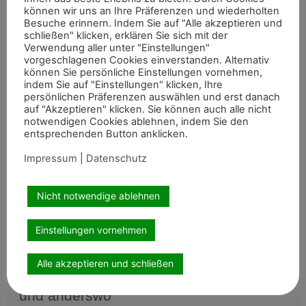
können wir uns an Ihre Präferenzen und wiederholten
Bei den Deutschen Jugendmeisterschaften im Fahren in
Besuche erinnern. Indem Sie auf "Alle akzeptieren und
Badeborn konnten die rheinischen Nachwuchsfahrer mit
schließen" klicken, erklären Sie sich mit der
mehreren vorderen Platzierungen überzeugen. Frederik
Weiterlesen »
Verwendung aller unter "Einstellungen"
Aktuelles aus dem Sport
Koitka erreichte
vorgeschlagenen Cookies einverstanden. Alternativ
können Sie persönliche Einstellungen vornehmen,
indem Sie auf "Einstellungen" klicken, Ihre
persönlichen Präferenzen auswählen und erst danach
auf "Akzeptieren" klicken. Sie können auch alle nicht
Gold für deutsches Juniorteam bei
notwendigen Cookies ablehnen, indem Sie den
Voltigier-EM
entsprechenden Button anklicken.
Das deutsche Juniorteam hat bei den Europameisterschaften
Impressum
|
Datenschutz
der Junioren und Jungen Voltigierer in Le Mans den Titel im
Gruppenvoltigieren gewonnen.
Weiterlesen »
Aktuelles aus dem Sport
Nicht notwendige ablehnen
Einstellungen vornehmen
Alle akzeptieren und schließen
Der Weg zum Zuchtpferd in Deutschland
und anderswo