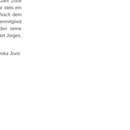
 Jahr 2008
 stets ein
. Nach dem
enmitglied
rden seine
ert Jürges,
nika Jovic