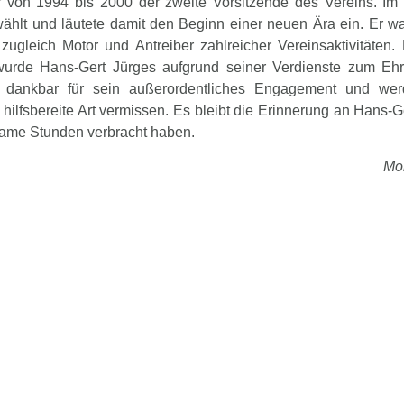
r von 1994 bis 2000 der zweite Vorsitzende des Vereins. Im
hlt und läutete damit den Beginn einer neuen Ära ein. Er war
zugleich Motor und Antreiber zahlreicher Vereinsaktivitäten
urde Hans-Gert Jürges aufgrund seiner Verdienste zum Ehr
d dankbar für sein außerordentliches Engagement und we
 hilfsbereite Art vermissen. Es bleibt die Erinnerung an Hans-G
same Stunden verbracht haben.
Mo
Artikel teilen