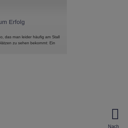
um Erfolg
io, das man leider häufig am Stall
plätzen zu sehen bekommt: Ein
ch, in den Anhänger zu
Nach