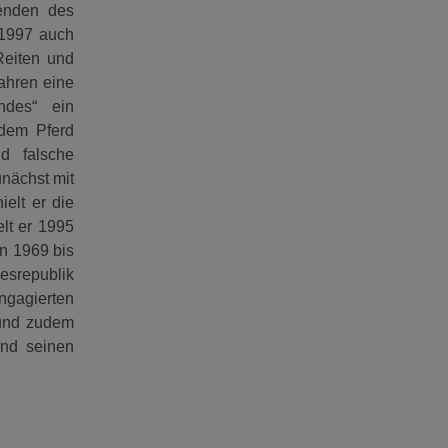
zenden des
 1997 auch
Reiten und
Jahren eine
ndes“ ein
 dem Pferd
d falsche
nächst mit
elt er die
lt er 1995
n 1969 bis
esrepublik
engagierten
 und zudem
und seinen