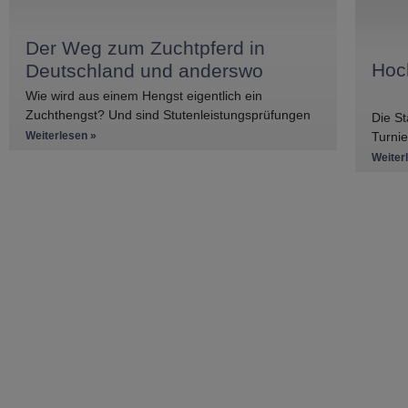
Der Weg zum Zuchtpferd in
Hoc
Deutschland und anderswo
Wie wird aus einem Hengst eigentlich ein
Zuchthengst? Und sind Stutenleistungsprüfungen
Die St
ein Muss oder ein Kann? Einblicke in die
Weiterlesen »
Turnie
Regelwerke
Basis 
Weiter