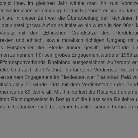
 Vorsitz inne. Im gleichen Jahr wählte man ihn zum Vorsit
 Reiterlichen Vereinigung. Dadurch gehörte er bis ins Jahr
 an. In dieser Zeit war die Überarbeitung der Richtlinien 
ktiv beteiligt war. Auf seine Initiative hin wurde in den 90er 
Vorsitz mit den „Ethischen Grundsätze des Pferdefreu
rekten und ethisch, sowie moralisch richtigen Umgang mit
als Fürsprecher der Pferde immer gewillt, Missstände un
men zu nennen. Für sein großes Engagement wurde er 1969 zu
Pferdesportverbands Rheinland ausgezeichnet. Außerdem erhi
tte. Und auch die FN ehrte ihn für seine Verdienste. So erhie
ben seinem Engagement im Pferdesport war Franz-Karl Peiß vo
itisch aktiv. Er wurde 1984 mit dem Verdienstorden der Bund
er wurde 89 Jahre alt. Mit ihm verliert die Reiterwelt einen 
inen Richtungsweiser in Bezug auf die klassische Reitlehre
sere Gedanken sind bei seiner Familie, seinen Freunden 