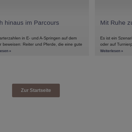
h hinaus im Parcours
Mit Ruhe z
arterzahlen in E- und A-Springen auf dem
Es ist ein Szenar
r beweisen: Reiter und Pferde, die eine gute
oder auf Turnier
im Springen haben, gibt es
Pferd weigert si
lesen »
Weiterlesen »
Zur Startseite