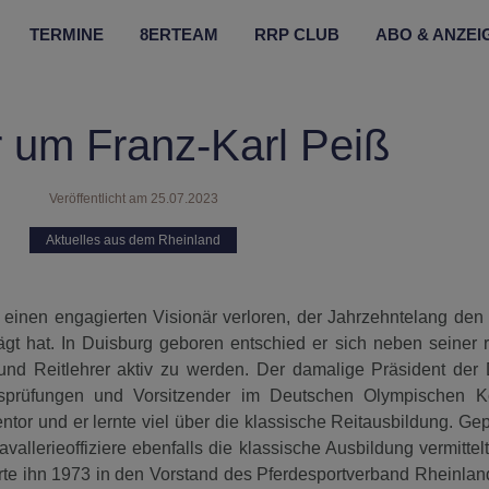
TERMINE
8ERTEAM
RRP CLUB
ABO & ANZEI
 um Franz-Karl Peiß
Veröffentlicht am
25.07.2023
Aktuelles aus dem Rheinland
t einen engagierten Visionär verloren, der Jahrzehntelang den
gt hat. In Duisburg geboren entschied er sich neben seiner re
 und Reitlehrer aktiv zu werden. Der damalige Präsident der
ngsprüfungen und Vorsitzender im Deutschen Olympischen K
tor und er lernte viel über die klassische Reitausbildung. Ge
avallerieoffiziere ebenfalls die klassische Ausbildung vermittel
rte ihn 1973 in den Vorstand des Pferdesportverband Rheinlan