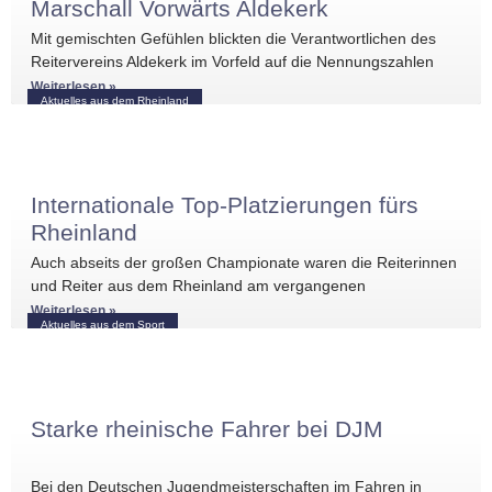
Marschall Vorwärts Aldekerk
Mit gemischten Gefühlen blickten die Verantwortlichen des
Reitervereins Aldekerk im Vorfeld auf die Nennungszahlen
vergleichbarer Turniere in der näheren Umgebung. Umso
Weiterlesen »
Aktuelles aus dem Rheinland
größer war die
Internationale Top-Platzierungen fürs
Rheinland
Auch abseits der großen Championate waren die Reiterinnen
und Reiter aus dem Rheinland am vergangenen
Wochenende international erfolgreich unterwegs. Bei
Weiterlesen »
Aktuelles aus dem Sport
Starke rheinische Fahrer bei DJM
Bei den Deutschen Jugendmeisterschaften im Fahren in