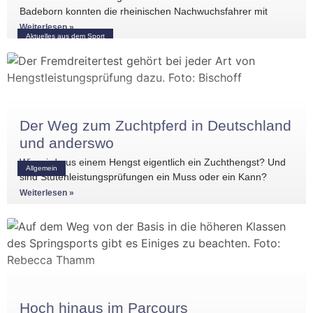
Badeborn konnten die rheinischen Nachwuchsfahrer mit
mehreren vorderen Platzierungen überzeugen. Frederik
Weiterlesen »
Aktuelles aus dem Sport
Koitka erreichte
Der Weg zum Zuchtpferd in Deutschland
und anderswo
Wie wird aus einem Hengst eigentlich ein Zuchthengst? Und
Allgemein
sind Stutenleistungsprüfungen ein Muss oder ein Kann?
Einblicke in die Regelwerke
Weiterlesen »
Hoch hinaus im Parcours