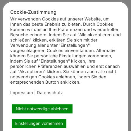
Artikel teilen
Cookie-Zustimmung
Wir verwenden Cookies auf unserer Website, um
Ihnen das beste Erlebnis zu bieten. Durch Cookies
können wir uns an Ihre Präferenzen und wiederholten
Besuche erinnern. Indem Sie auf "Alle akzeptieren und
schließen" klicken, erklären Sie sich mit der
Verwendung aller unter "Einstellungen"
vorgeschlagenen Cookies einverstanden. Alternativ
können Sie persönliche Einstellungen vornehmen,
indem Sie auf "Einstellungen" klicken, Ihre
persönlichen Präferenzen auswählen und erst danach
auf "Akzeptieren" klicken. Sie können auch alle nicht
Empfohlene Artikel
notwendigen Cookies ablehnen, indem Sie den
entsprechenden Button anklicken.
Impressum
|
Datenschutz
Nicht notwendige ablehnen
Internationale Top-Platzierungen fürs
Rheinland
Einstellungen vornehmen
Auch abseits der großen Championate waren die Reiterinnen