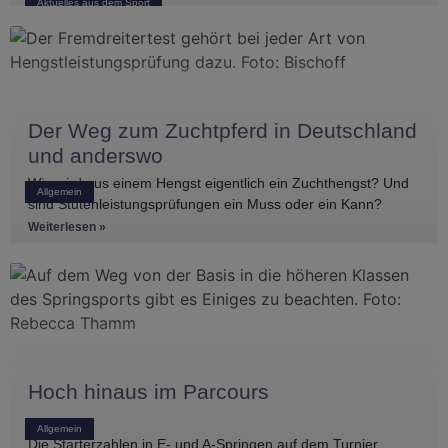
Aktuelles aus dem Sport
Der Weg zum Zuchtpferd in Deutschland
und anderswo
Wie wird aus einem Hengst eigentlich ein Zuchthengst? Und
Allgemein
sind Stutenleistungsprüfungen ein Muss oder ein Kann?
Einblicke in die Regelwerke
Weiterlesen »
Hoch hinaus im Parcours
Allgemein
Die Starterzahlen in E- und A-Springen auf dem Turnier