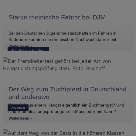
Starke rheinische Fahrer bei DJM
Bei den Deutschen Jugendmeisterschaften im Fahren in
Badeborn konnten die rheinischen Nachwuchsfahrer mit
mehreren vorderen Platzierungen überzeugen. Frederik
Weiterlesen »
Aktuelles aus dem Sport
Koitka erreichte
Der Weg zum Zuchtpferd in Deutschland
und anderswo
Wie wird aus einem Hengst eigentlich ein Zuchthengst? Und
Allgemein
sind Stutenleistungsprüfungen ein Muss oder ein Kann?
Einblicke in die Regelwerke
Weiterlesen »