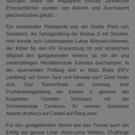
Springen sowie der engagierte Einsatz zahlreicher
Ehrenamtlicher wurden von Aktiven und Zuschauern
gleichermaßen gelobt.
Ein emotionaler Höhepunkt war der Große Preis von
Sonsbeck, die Springprüfung der Klasse S mit Stechen.
Hier konnte sich Lokalmatador Lukas Wilmsen-Himmes,
der früher für den RV Kranenburg ritt und inzwischen
Mitglied des gastgebenden Vereins ist, mit der erst
siebenjährigen Westfalenstute Kalouba durchsetzen. In
der spannenden Prüfung ließ er Marc Boes (RFV
Liedberg) auf Union Jack
und Nevada van’t Zand hinter
sich. Das Turnierfinale am Sonntag, eine
Punktespringprüfung der Klasse S, gewann der
Keppelner Thorsten Nienhaus mit der
Schimmelstute Contessa. Er verwies Sebastian
Adams (Kerken) auf Castell auf Rang zwei.
Für den gastgebenden Verein war das Turnier auch ein
Erfolg auf ganzer Linie: Anna-Lena Wolters, 15-jährige