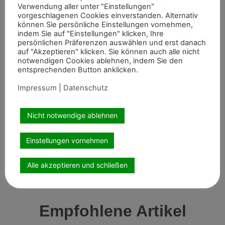
Verwendung aller unter "Einstellungen"
Planungen für das Sommerturnier im kommenden Jahr,
vorgeschlagenen Cookies einverstanden. Alternativ
das an die diesjährige Erfolgsgeschichte anknüpfen soll.
können Sie persönliche Einstellungen vornehmen,
indem Sie auf "Einstellungen" klicken, Ihre
Stephan Derks
persönlichen Präferenzen auswählen und erst danach
auf "Akzeptieren" klicken. Sie können auch alle nicht
Foto: RV Graf Haeseler Sonsbeck
notwendigen Cookies ablehnen, indem Sie den
entsprechenden Button anklicken.
Impressum
|
Datenschutz
Artikel teilen
Nicht notwendige ablehnen
Einstellungen vornehmen
Alle akzeptieren und schließen
Empfohlene Artikel