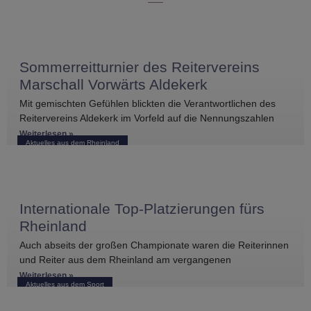
Sommerreitturnier des Reitervereins
Marschall Vorwärts Aldekerk
Mit gemischten Gefühlen blickten die Verantwortlichen des
Reitervereins Aldekerk im Vorfeld auf die Nennungszahlen
vergleichbarer Turniere in der näheren Umgebung. Umso
Weiterlesen »
Aktuelles aus dem Rheinland
größer war die
Internationale Top-Platzierungen fürs
Rheinland
Auch abseits der großen Championate waren die Reiterinnen
und Reiter aus dem Rheinland am vergangenen
Wochenende international erfolgreich unterwegs. Bei
Weiterlesen »
Aktuelles aus dem Sport