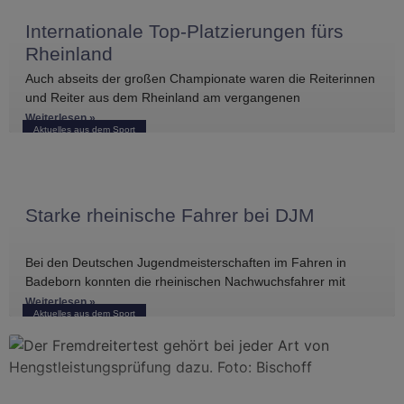
Internationale Top-Platzierungen fürs
Rheinland
Auch abseits der großen Championate waren die Reiterinnen
und Reiter aus dem Rheinland am vergangenen
Wochenende international erfolgreich unterwegs. Bei
Weiterlesen »
Aktuelles aus dem Sport
Starke rheinische Fahrer bei DJM
Bei den Deutschen Jugendmeisterschaften im Fahren in
Badeborn konnten die rheinischen Nachwuchsfahrer mit
mehreren vorderen Platzierungen überzeugen. Frederik
Weiterlesen »
Aktuelles aus dem Sport
Koitka erreichte