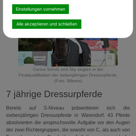
Einstellungen vornehmen
Alle akzeptieren und schließen
Carina Scholz und Sky siegten in der
Finalqualifikation der siebenjährigen Dressurpferde.
(Foto: Nilkens)
7 jährige Dressurpferde
Bereits auf S-Niveau präsentieren sich die
siebenjährigen Dressurpferde in Warendorf. 43 Pferde
absolvierten die anspruchsvolle Aufgabe vor den Augen
der zwei Richtergruppen, die sowohl von C, als auch von