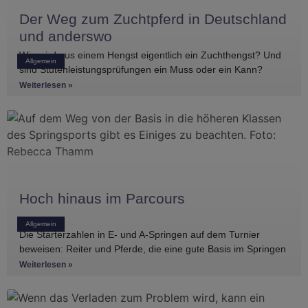
Der Weg zum Zuchtpferd in Deutschland
und anderswo
Wie wird aus einem Hengst eigentlich ein Zuchthengst? Und
Allgemein
sind Stutenleistungsprüfungen ein Muss oder ein Kann?
Einblicke in die Regelwerke
Weiterlesen »
Hoch hinaus im Parcours
Allgemein
Die Starterzahlen in E- und A-Springen auf dem Turnier
beweisen: Reiter und Pferde, die eine gute Basis im Springen
haben, gibt es
Weiterlesen »