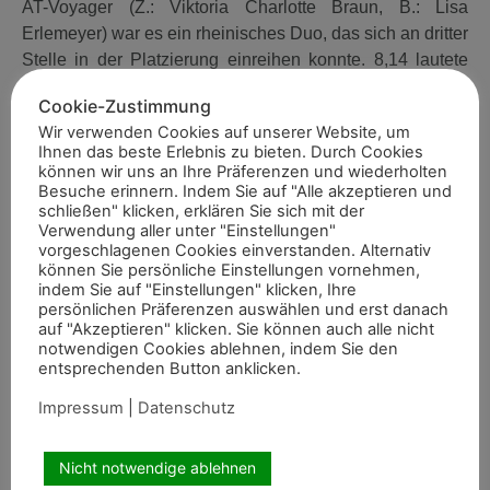
AT-Voyager (Z.: Viktoria Charlotte Braun, B.: Lisa
Erlemeyer) war es ein rheinisches Duo, das sich an dritter
Stelle in der Platzierung einreihen konnte. 8,14 lautete
hier die Gesamtwertnote. Zwischen Siegerin und
Cookie-Zustimmung
Drittplatzierte aus dem Rheinland schob sich Mats Buck
Wir verwenden Cookies auf unserer Website, um
im Sattel des hannoverschen Hengstes Bon Coeur U v.
Ihnen das beste Erlebnis zu bieten. Durch Cookies
Belissimo HS-Heidbergs Nancho Nova (Z. u. B.: Janna
können wir uns an Ihre Präferenzen und wiederholten
Besuche erinnern. Indem Sie auf "Alle akzeptieren und
Carina Uellekes) auf den zweiten Platz (8,2).
schließen" klicken, erklären Sie sich mit der
Verwendung aller unter "Einstellungen"
Die frisch gebackene Deutsche Meisterin und
vorgeschlagenen Cookies einverstanden. Alternativ
Mannschaftseuropameisterin Leni-Sophie Gosmann ritt
können Sie persönliche Einstellungen vornehmen,
den beim Westfälischen Pferdestammbuch registrierten
indem Sie auf "Einstellungen" klicken, Ihre
persönlichen Präferenzen auswählen und erst danach
Herzgold D NRW v. Herzzauber D-Casino Royale K (Z. u.
auf "Akzeptieren" klicken. Sie können auch alle nicht
B.: Danica Duen) mit einer 8,08 auf den vierten Platz.
notwendigen Cookies ablehnen, indem Sie den
entsprechenden Button anklicken.
Last but not least landete mit Duvalier WS v. D-Gold AT-
Valido (Z.: Wolfgang Schmitz, B.: Gudrun Gernholt) unter
Impressum
|
Datenschutz
Katharina Dülffer ein rheinischer Ponyhengst auf dem
zehnten Platz (7,62).
Nicht notwendige ablehnen