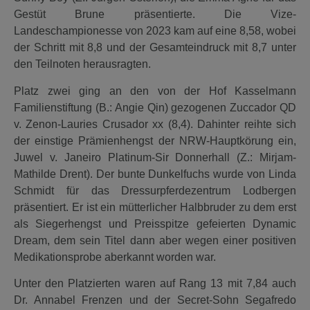
Gestüt Brune präsentierte. Die Vize-
Landeschampionesse von 2023 kam auf eine 8,58, wobei
der Schritt mit 8,8 und der Gesamteindruck mit 8,7 unter
den Teilnoten herausragten.
Platz zwei ging an den von der Hof Kasselmann
Familienstiftung (B.: Angie Qin) gezogenen Zuccador QD
v. Zenon-Lauries Crusador xx (8,4). Dahinter reihte sich
der einstige Prämienhengst der NRW-Hauptkörung ein,
Juwel v. Janeiro Platinum-Sir Donnerhall (Z.: Mirjam-
Mathilde Drent). Der bunte Dunkelfuchs wurde von Linda
Schmidt für das Dressurpferdezentrum Lodbergen
präsentiert. Er ist ein mütterlicher Halbbruder zu dem erst
als Siegerhengst und Preisspitze gefeierten Dynamic
Dream, dem sein Titel dann aber wegen einer positiven
Medikationsprobe aberkannt worden war.
Unter den Platzierten waren auf Rang 13 mit 7,84 auch
Dr. Annabel Frenzen und der Secret-Sohn Segafredo