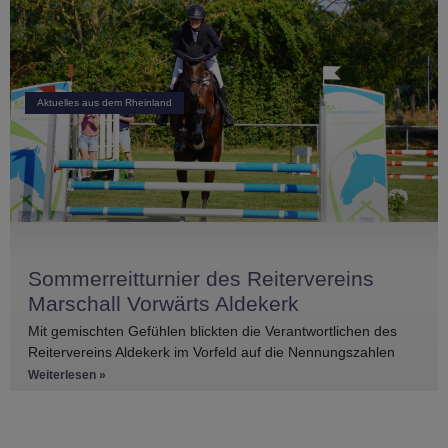
Aktuelles aus dem Rheinland
Sommerreitturnier des Reitervereins
Marschall Vorwärts Aldekerk
Mit gemischten Gefühlen blickten die Verantwortlichen des
Reitervereins Aldekerk im Vorfeld auf die Nennungszahlen
vergleichbarer Turniere in der näheren Umgebung. Umso
Weiterlesen »
größer war die