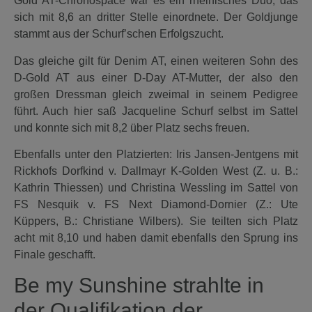
Gold AT-Chronospace war es ein rheinisches Duo, das
sich mit 8,6 an dritter Stelle einordnete. Der Goldjunge
stammt aus der Schurf’schen Erfolgszucht.
Das gleiche gilt für Denim AT, einen weiteren Sohn des
D-Gold AT aus einer D-Day AT-Mutter, der also den
großen Dressman gleich zweimal in seinem Pedigree
führt. Auch hier saß Jacqueline Schurf selbst im Sattel
und konnte sich mit 8,2 über Platz sechs freuen.
Ebenfalls unter den Platzierten: Iris Jansen-Jentgens mit
Rickhofs Dorfkind v. Dallmayr K-Golden West (Z. u. B.:
Kathrin Thiessen) und Christina Wessling im Sattel von
FS Nesquik v. FS Next Diamond-Dornier (Z.: Ute
Küppers, B.: Christiane Wilbers). Sie teilten sich Platz
acht mit 8,10 und haben damit ebenfalls den Sprung ins
Finale geschafft.
Be my Sunshine strahlte in
der Qualifikation der