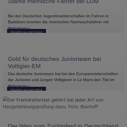
Starke rheinische Fahrer bei DJM
Bei den Deutschen Jugendmeisterschaften im Fahren in
Badeborn konnten die rheinischen Nachwuchsfahrer mit
mehreren vorderen Platzierungen überzeugen. Frederik
Weiterlesen »
Aktuelles aus dem Sport
Koitka erreichte
Gold für deutsches Juniorteam bei
Voltigier-EM
Das deutsche Juniorteam hat bei den Europameisterschaften
der Junioren und Jungen Voltigierer in Le Mans den Titel im
Gruppenvoltigieren gewonnen.
Weiterlesen »
Aktuelles aus dem Sport
Der Weg zum Zuchtpferd in Deutschland