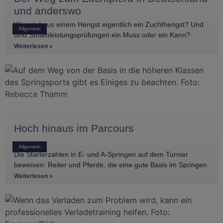
und anderswo
Wie wird aus einem Hengst eigentlich ein Zuchthengst? Und
Allgemein
sind Stutenleistungsprüfungen ein Muss oder ein Kann?
Einblicke in die Regelwerke
Weiterlesen »
Hoch hinaus im Parcours
Allgemein
Die Starterzahlen in E- und A-Springen auf dem Turnier
beweisen: Reiter und Pferde, die eine gute Basis im Springen
haben, gibt es
Weiterlesen »