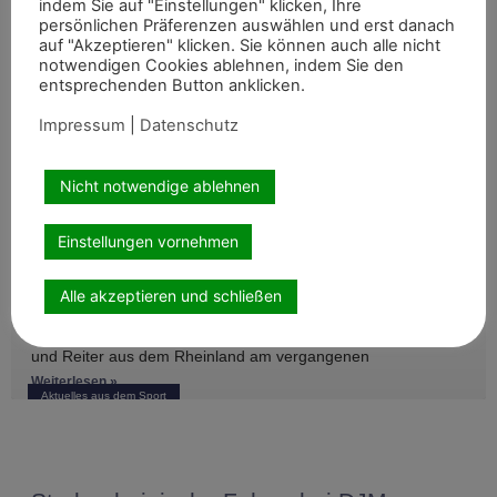
indem Sie auf "Einstellungen" klicken, Ihre
persönlichen Präferenzen auswählen und erst danach
auf "Akzeptieren" klicken. Sie können auch alle nicht
notwendigen Cookies ablehnen, indem Sie den
entsprechenden Button anklicken.
Impressum
|
Datenschutz
Empfohlene Artikel
Nicht notwendige ablehnen
Einstellungen vornehmen
Internationale Top-Platzierungen fürs
Alle akzeptieren und schließen
Rheinland
Auch abseits der großen Championate waren die Reiterinnen
und Reiter aus dem Rheinland am vergangenen
Wochenende international erfolgreich unterwegs. Bei
Weiterlesen »
Aktuelles aus dem Sport