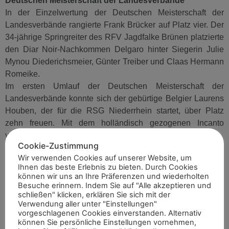
Deutschen Meisterschaft der Landesverbände
In der Einzelwertung der Deutschen Meisterschaft der
Landesverbände rangierte Frank Brücker auf Platz vier. Der
34-jährige Springreiter des RFV Jagdfalke Brünen platzierte
den Diar Noir-Nachkommen Delgaro hinter Siegerin Julie
Mynou Diederichsmeier, Günter Treiber und Claas Hermann
Romeike.
Im ersten Umlauf der Deutschen Meisterschaft der
Landesverbände konnte sich der gebürtige Belgier Laurens
Houben, der für die RSG Niederrhein startet, über Platz
zehn freuen. Mit dem holländisch gezogenen Incanto
verzeichnete Houben eine fehlerfreie Runde.
Cookie-Zustimmung
Wir verwenden Cookies auf unserer Website, um
Ihnen das beste Erlebnis zu bieten. Durch Cookies
Artikel teilen
können wir uns an Ihre Präferenzen und wiederholten
Besuche erinnern. Indem Sie auf "Alle akzeptieren und
schließen" klicken, erklären Sie sich mit der
Verwendung aller unter "Einstellungen"
vorgeschlagenen Cookies einverstanden. Alternativ
können Sie persönliche Einstellungen vornehmen,