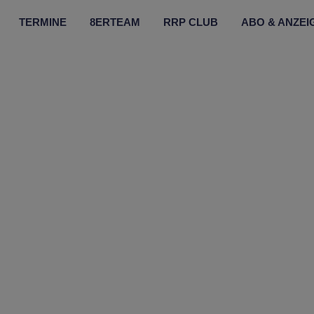
TERMINE
8ERTEAM
RRP CLUB
ABO & ANZEI