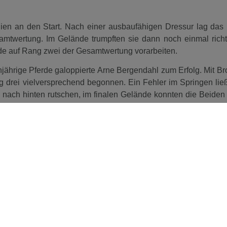
hien an den Start. Nach einer ausbaufähigen Dressur lag das
mtwertung. Im Gelände trumpften sie dann noch einmal richt
nde auf Rang zwei der Gesamtwertung vorarbeiten.
unjährige Pferde galoppierte Arne Bergendahl zum Erfolg. Mit 
ang drei vielversprechend begonnen. Ein Fehler im Springen li
 nach hinten rutschen, im finalen Gelände konnten die Beiden
 Prüfung insgesamt auf Platz zwei abschließen. Antonia Baumga
attelt. Die Beiden starteten mit Rang sechs ins Geschehen. I
ten Tag und sammelte 12 Strafpunkte. Am Ende platzierten s
 Baumgart gemeinsam mit Lamango eine weitere Platzierung
 Dressur in den Wettkampf startend, arbeitete das Paar sich 
 Einen Platz davor konnte sich Caro Hoffrichter in die Erg
nach Polen gebracht. Die Beiden fügten ihrem Dressurergebnis 