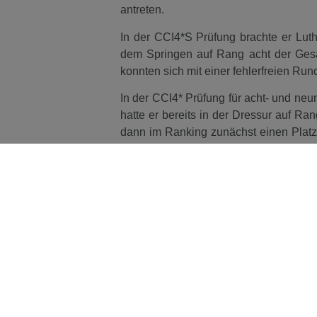
antreten.
In der CCI4*S Prüfung brachte er Lut
dem Springen auf Rang acht der Gesa
konnten sich mit einer fehlerfreien Ru
In der CCI4* Prüfung für acht- und ne
hatte er bereits in der Dressur auf R
dann im Ranking zunächst einen Platz
wieder nach vorne galoppieren und die
der gleichen Prüfung Ris de Talm ges
erwischte das Paar nicht seinen bes
neunter Stelle.
In der CCI3*S sicherte sich Antonia
Wochenende. Von Rang sieben nach der
Rang sechs in der Gesamtwertung vor.
eintragen. Sie hatte Just Jaques mit 
Zeitstrafpunkte im Gelände hinzu.