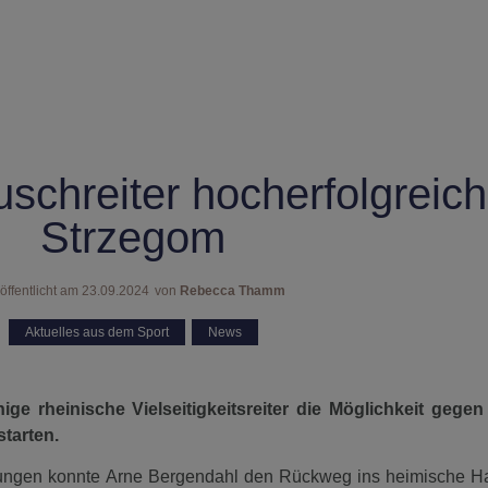
schreiter hocherfolgreich
Strzegom
öffentlicht am
23.09.2024
von
Rebecca Thamm
Aktuelles aus dem Sport
,
News
ge rheinische Vielseitigkeitsreiter die Möglichkeit gege
starten.
erungen konnte Arne Bergendahl den Rückweg ins heimische 