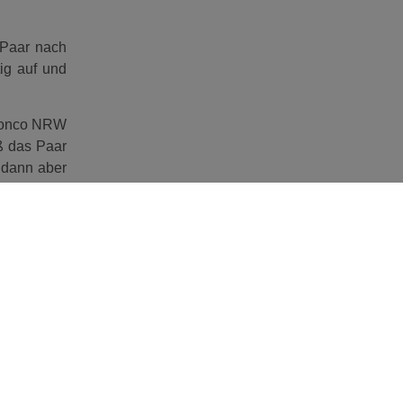
 Paar nach
ig auf und
Bronco NRW
eß das Paar
 dann aber
rt hatte in
m Springen
ie sich an
 an diesem
am Ende zu
ebnisliste
nur einige