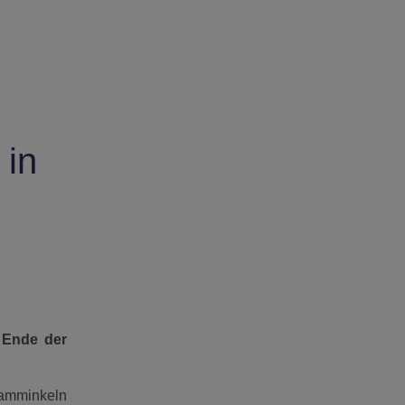
 in
n Ende der
Hamminkeln