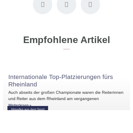
Empfohlene Artikel
Internationale Top-Platzierungen fürs
Rheinland
Auch abseits der großen Championate waren die Reiterinnen
und Reiter aus dem Rheinland am vergangenen
Wochenende international erfolgreich unterwegs. Bei
Weiterlesen »
Aktuelles aus dem Sport