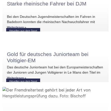
Starke rheinische Fahrer bei DJM
Bei den Deutschen Jugendmeisterschaften im Fahren in
Badeborn konnten die rheinischen Nachwuchsfahrer mit
mehreren vorderen Platzierungen überzeugen. Frederik
Weiterlesen »
Aktuelles aus dem Sport
Koitka erreichte
Gold für deutsches Juniorteam bei
Voltigier-EM
Das deutsche Juniorteam hat bei den Europameisterschaften
der Junioren und Jungen Voltigierer in Le Mans den Titel im
Gruppenvoltigieren gewonnen.
Weiterlesen »
Aktuelles aus dem Sport