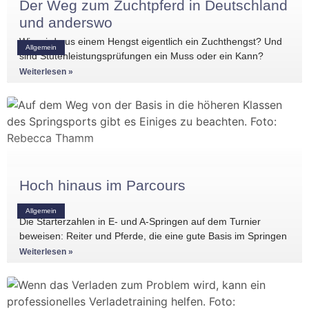
Der Weg zum Zuchtpferd in Deutschland
und anderswo
Wie wird aus einem Hengst eigentlich ein Zuchthengst? Und
Allgemein
sind Stutenleistungsprüfungen ein Muss oder ein Kann?
Einblicke in die Regelwerke
Weiterlesen »
Hoch hinaus im Parcours
Allgemein
Die Starterzahlen in E- und A-Springen auf dem Turnier
beweisen: Reiter und Pferde, die eine gute Basis im Springen
haben, gibt es
Weiterlesen »