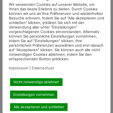
Wir verwenden Cookies auf unserer Website, um
am kommenden Wochenende begeben. So war der Weg
Ihnen das beste Erlebnis zu bieten. Durch Cookies
frei für das zweitplatzierte Paar des Grand Prix, Susan
können wir uns an Ihre Präferenzen und wiederholten
Besuche erinnern. Indem Sie auf "Alle akzeptieren und
Pape (GBR) und ihre Jazz-Tochter Giulilanta. Sie
schließen" klicken, erklären Sie sich mit der
gewannen den Special mit 74,039 Prozent. An zweiter
Verwendung aller unter "Einstellungen"
Stelle reihten sich die frisch gebackenen U25-
vorgeschlagenen Cookies einverstanden. Alternativ
können Sie persönliche Einstellungen vornehmen,
Doppeleuropameister ein, Anna Schölermann und
indem Sie auf "Einstellungen" klicken, Ihre
Springborgs Guardian (71,608). Dritte wurde Kür-Siegerin
persönlichen Präferenzen auswählen und erst danach
Bianca Nowag-Aulenbrock, diesmal auf Queolito
auf "Akzeptieren" klicken. Sie können auch alle nicht
notwendigen Cookies ablehnen, indem Sie den
(71,235).
entsprechenden Button anklicken.
Alle Ergebnisse finden Sie hier.
Impressum
|
Datenschutz
Nicht notwendige ablehnen
Artikel teilen
Einstellungen vornehmen
Alle akzeptieren und schließen