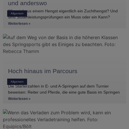
und anderswo
Wie wird aus einem Hengst eigentlich ein Zuchthengst? Und
Allgemein
sind Stutenleistungsprüfungen ein Muss oder ein Kann?
Einblicke in die Regelwerke
Weiterlesen »
Hoch hinaus im Parcours
Allgemein
Die Starterzahlen in E- und A-Springen auf dem Turnier
beweisen: Reiter und Pferde, die eine gute Basis im Springen
haben, gibt es
Weiterlesen »