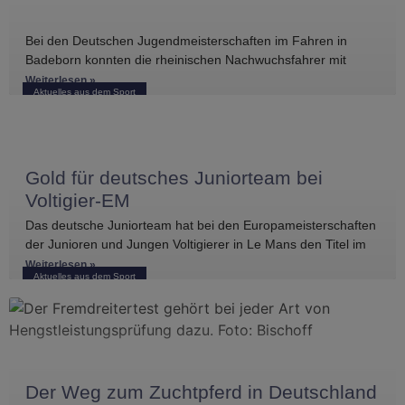
Bei den Deutschen Jugendmeisterschaften im Fahren in
Badeborn konnten die rheinischen Nachwuchsfahrer mit
mehreren vorderen Platzierungen überzeugen. Frederik
Weiterlesen »
Aktuelles aus dem Sport
Koitka erreichte
Gold für deutsches Juniorteam bei
Voltigier-EM
Das deutsche Juniorteam hat bei den Europameisterschaften
der Junioren und Jungen Voltigierer in Le Mans den Titel im
Gruppenvoltigieren gewonnen.
Weiterlesen »
Aktuelles aus dem Sport
Der Weg zum Zuchtpferd in Deutschland