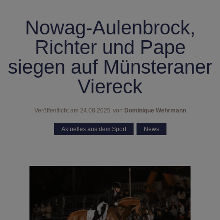
Nowag-Aulenbrock,
Richter und Pape
siegen auf Münsteraner
Viereck
Veröffentlicht am
24.08.2025
von
Dominique Wehrmann
Aktuelles aus dem Sport
,
News