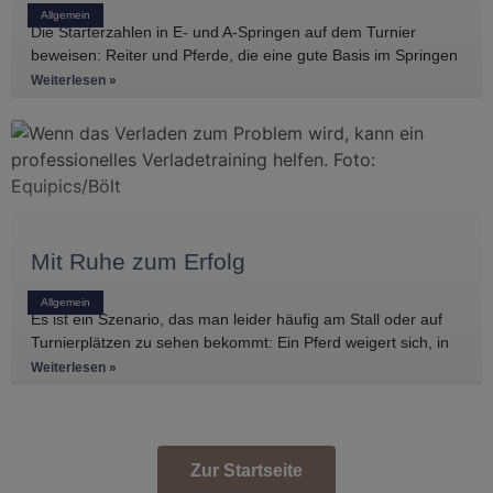
Allgemein
Die Starterzahlen in E- und A-Springen auf dem Turnier
beweisen: Reiter und Pferde, die eine gute Basis im Springen
haben, gibt es
Weiterlesen »
Mit Ruhe zum Erfolg
Allgemein
Es ist ein Szenario, das man leider häufig am Stall oder auf
Turnierplätzen zu sehen bekommt: Ein Pferd weigert sich, in
den Anhänger zu
Weiterlesen »
Zur Startseite