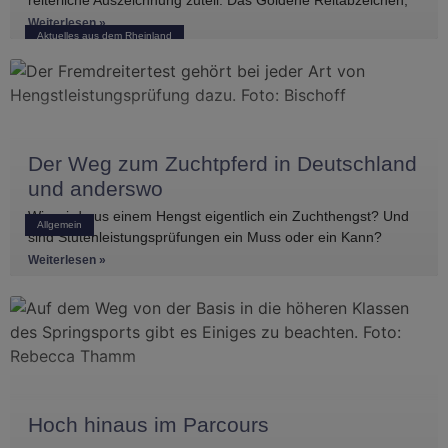
überreicht von Hermann Bender. Vor der
Weiterlesen »
Aktuelles aus dem Rheinland
Der Weg zum Zuchtpferd in Deutschland
und anderswo
Wie wird aus einem Hengst eigentlich ein Zuchthengst? Und
Allgemein
sind Stutenleistungsprüfungen ein Muss oder ein Kann?
Einblicke in die Regelwerke
Weiterlesen »
Hoch hinaus im Parcours