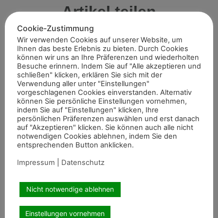
Artikel teilen
Cookie-Zustimmung
Wir verwenden Cookies auf unserer Website, um
Ihnen das beste Erlebnis zu bieten. Durch Cookies
können wir uns an Ihre Präferenzen und wiederholten
Besuche erinnern. Indem Sie auf "Alle akzeptieren und
schließen" klicken, erklären Sie sich mit der
Verwendung aller unter "Einstellungen"
vorgeschlagenen Cookies einverstanden. Alternativ
können Sie persönliche Einstellungen vornehmen,
indem Sie auf "Einstellungen" klicken, Ihre
Empfohlene Artikel
persönlichen Präferenzen auswählen und erst danach
auf "Akzeptieren" klicken. Sie können auch alle nicht
notwendigen Cookies ablehnen, indem Sie den
entsprechenden Button anklicken.
Impressum
|
Datenschutz
Sommerreitturnier des Reitervereins
Nicht notwendige ablehnen
Marschall Vorwärts Aldekerk
Mit gemischten Gefühlen blickten die Verantwortlichen des
Einstellungen vornehmen
Reitervereins Aldekerk im Vorfeld auf die Nennungszahlen