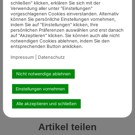
schließen" klicken, erklären Sie sich mit der
Und auch
Vereinskollege
Fabio
R
ing ging bei der
Verwendung aller unter "Einstellungen"
Voltigier-EM
im Junioren Einzel der Herren
erfolgreich
an
vorgeschlagenen Cookies einverstanden. Alternativ
den Start. Der 16-
Jährige aus Bergisch Gladbach
startete
können Sie persönliche Einstellungen vornehmen,
indem Sie auf "Einstellungen" klicken, Ihre
in der ersten Wertungsprüfung mit einer Note von 7.525 in
persönlichen Präferenzen auswählen und erst danach
den Wettbewerb. In der zweiten Wertungsprüfung
auf "Akzeptieren" klicken. Sie können auch alle nicht
steigerte er seine Leistung auf dem Rücken von
notwendigen Cookies ablehnen, indem Sie den
entsprechenden Button anklicken.
Voltigierpferd Max und erhielt hier
eine
7.91
3
. In der
abschließenden Kür er
zielte
der Voltigierer
vom
Impressum
|
Datenschutz
Voltigierverein
Köln-Dünnwald eine 7.397, was ei
n
Endergebnis von 7.558 bedeutete. Hiermit konnte sich
Nicht notwendige ablehnen
Fabio Ring zu den zehn besten Startern zählen und
hierfür
die
Schleife mit nach Hause nehmen.
Einstellungen vornehmen
Fotos: Agnes Werhahn
Alle akzeptieren und schließen
Artikel teilen