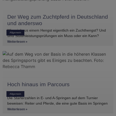
Der Weg zum Zuchtpferd in Deutschland
und anderswo
Wie wird aus einem Hengst eigentlich ein Zuchthengst? Und
Allgemein
sind Stutenleistungsprüfungen ein Muss oder ein Kann?
Einblicke in die Regelwerke
Weiterlesen »
Hoch hinaus im Parcours
Allgemein
Die Starterzahlen in E- und A-Springen auf dem Turnier
beweisen: Reiter und Pferde, die eine gute Basis im Springen
haben, gibt es
Weiterlesen »