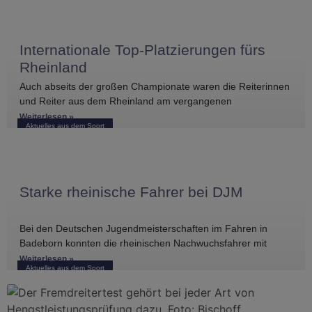
Internationale Top-Platzierungen fürs
Rheinland
Auch abseits der großen Championate waren die Reiterinnen
und Reiter aus dem Rheinland am vergangenen
Wochenende international erfolgreich unterwegs. Bei
Weiterlesen »
Aktuelles aus dem Sport
Starke rheinische Fahrer bei DJM
Bei den Deutschen Jugendmeisterschaften im Fahren in
Badeborn konnten die rheinischen Nachwuchsfahrer mit
mehreren vorderen Platzierungen überzeugen. Frederik
Weiterlesen »
Aktuelles aus dem Sport
Koitka erreichte