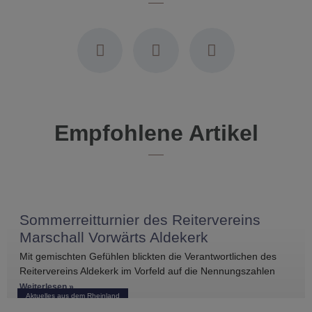
Empfohlene Artikel
Sommerreitturnier des Reitervereins
Marschall Vorwärts Aldekerk
Mit gemischten Gefühlen blickten die Verantwortlichen des
Reitervereins Aldekerk im Vorfeld auf die Nennungszahlen
vergleichbarer Turniere in der näheren Umgebung. Umso
Weiterlesen »
Aktuelles aus dem Rheinland
größer war die