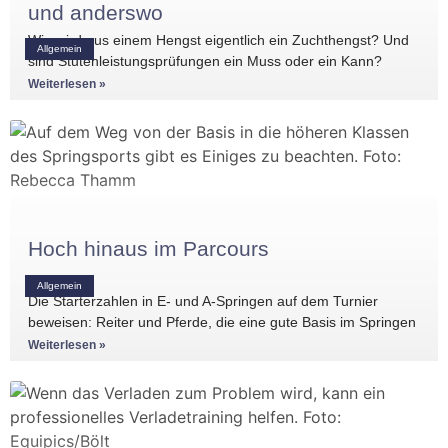
und anderswo
Wie wird aus einem Hengst eigentlich ein Zuchthengst? Und
Allgemein
sind Stutenleistungsprüfungen ein Muss oder ein Kann?
Einblicke in die Regelwerke
Weiterlesen »
Hoch hinaus im Parcours
Allgemein
Die Starterzahlen in E- und A-Springen auf dem Turnier
beweisen: Reiter und Pferde, die eine gute Basis im Springen
haben, gibt es
Weiterlesen »