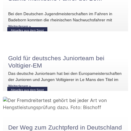
Bei den Deutschen Jugendmeisterschaften im Fahren in
Badeborn konnten die rheinischen Nachwuchsfahrer mit
mehreren vorderen Platzierungen überzeugen. Frederik
Weiterlesen »
Aktuelles aus dem Sport
Koitka erreichte
Gold für deutsches Juniorteam bei
Voltigier-EM
Das deutsche Juniorteam hat bei den Europameisterschaften
der Junioren und Jungen Voltigierer in Le Mans den Titel im
Gruppenvoltigieren gewonnen.
Weiterlesen »
Aktuelles aus dem Sport
Der Weg zum Zuchtpferd in Deutschland