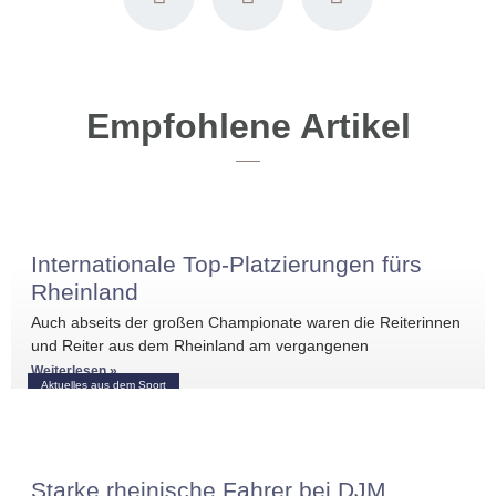
Empfohlene Artikel
Internationale Top-Platzierungen fürs
Rheinland
Auch abseits der großen Championate waren die Reiterinnen
und Reiter aus dem Rheinland am vergangenen
Wochenende international erfolgreich unterwegs. Bei
Weiterlesen »
Aktuelles aus dem Sport
Starke rheinische Fahrer bei DJM