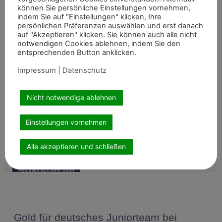
können Sie persönliche Einstellungen vornehmen,
Internationale Top-Platzierungen fürs
indem Sie auf "Einstellungen" klicken, Ihre
persönlichen Präferenzen auswählen und erst danach
Rheinland
auf "Akzeptieren" klicken. Sie können auch alle nicht
Auch abseits der großen Championate waren die Reiterinnen
notwendigen Cookies ablehnen, indem Sie den
und Reiter aus dem Rheinland am vergangenen
entsprechenden Button anklicken.
Wochenende international erfolgreich unterwegs. Bei
Weiterlesen »
Impressum
|
Datenschutz
Aktuelles aus dem Sport
Nicht notwendige ablehnen
Starke rheinische Fahrer bei DJM
Einstellungen vornehmen
Bei den Deutschen Jugendmeisterschaften im Fahren in
Alle akzeptieren und schließen
Badeborn konnten die rheinischen Nachwuchsfahrer mit
mehreren vorderen Platzierungen überzeugen. Frederik
Weiterlesen »
Aktuelles aus dem Sport
Koitka erreichte
Gold für deutsches Juniorteam bei