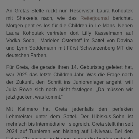
An Gretas Stelle rückt nun Reservistin Laura Kohoutek
mit Shakeela nach, wie das
Reiterjournal
berichtet.
Morgen geht es los für die Children in Le Mans. Neben
Laura Kohoutek vertreten dort Lilly Kasselmann auf
Vodka Soda, Marielen Osterhoff im Sattel von Davina
und Lynn Soddemann mit Fürst Schwarzenberg MT die
deutschen Farben.
Für Greta, die gerade ihren 14. Geburtstag gefeiert hat,
war 2025 das letzte Children-Jahr. Was die Frage nach
der Zukunft, den Schritt ins Juniorenlager angeht, will
Julia Röwe sich noch nicht festlegen. „Da müssen wir
jetzt gucken, was kommt.“
Mit Kalimero hat Greta jedenfalls den perfekten
Lehrmeister unter dem Sattel. Der Hibiskus-Sohn ist
mehrfach bis Intermédiaire I siegreich. Greta stellt ihn seit
2024 auf Turnieren vor, bislang auf L-Niveau. Bei den
Future Champions in Hagen waren die beiden erstmals