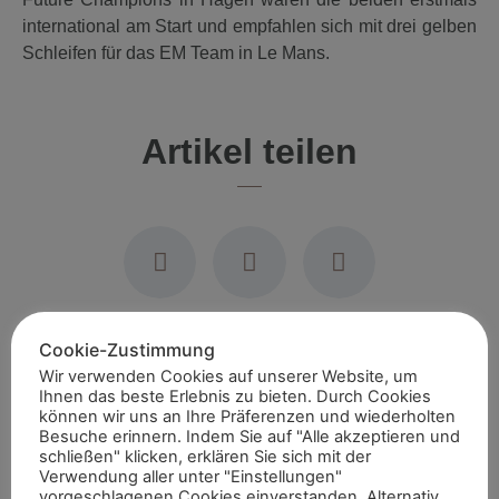
international am Start und empfahlen sich mit drei gelben
Schleifen für das EM Team in Le Mans.
Artikel teilen
Cookie-Zustimmung
Wir verwenden Cookies auf unserer Website, um
Empfohlene Artikel
Ihnen das beste Erlebnis zu bieten. Durch Cookies
können wir uns an Ihre Präferenzen und wiederholten
Besuche erinnern. Indem Sie auf "Alle akzeptieren und
schließen" klicken, erklären Sie sich mit der
Verwendung aller unter "Einstellungen"
vorgeschlagenen Cookies einverstanden. Alternativ