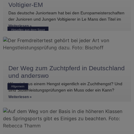
Voltigier-EM
Das deutsche Juniorteam hat bei den Europameisterschaften
der Junioren und Jungen Voltigierer in Le Mans den Titel im
Gruppenvoltigieren gewonnen.
Weiterlesen »
Aktuelles aus dem Sport
Der Weg zum Zuchtpferd in Deutschland
und anderswo
Wie wird aus einem Hengst eigentlich ein Zuchthengst? Und
Allgemein
sind Stutenleistungsprüfungen ein Muss oder ein Kann?
Einblicke in die Regelwerke
Weiterlesen »