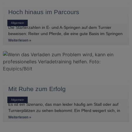
Hoch hinaus im Parcours
Allgemein
Die Starterzahlen in E- und A-Springen auf dem Turnier
beweisen: Reiter und Pferde, die eine gute Basis im Springen
haben, gibt es
Weiterlesen »
Mit Ruhe zum Erfolg
Allgemein
Es ist ein Szenario, das man leider häufig am Stall oder auf
Turnierplätzen zu sehen bekommt: Ein Pferd weigert sich, in
den Anhänger zu
Weiterlesen »