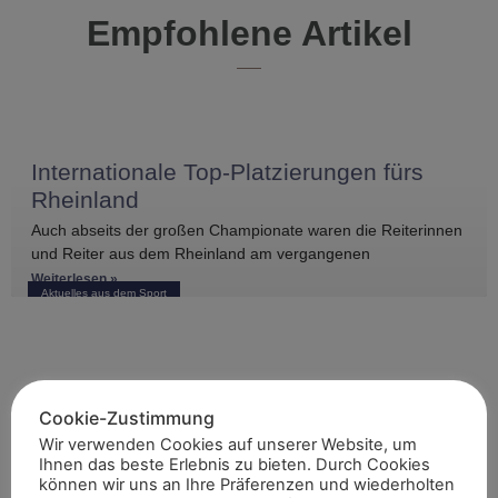
Empfohlene Artikel
Internationale Top-Platzierungen fürs
Rheinland
Auch abseits der großen Championate waren die Reiterinnen
und Reiter aus dem Rheinland am vergangenen
Wochenende international erfolgreich unterwegs. Bei
Weiterlesen »
Aktuelles aus dem Sport
Starke rheinische Fahrer bei DJM
Cookie-Zustimmung
Wir verwenden Cookies auf unserer Website, um
Bei den Deutschen Jugendmeisterschaften im Fahren in
Ihnen das beste Erlebnis zu bieten. Durch Cookies
Badeborn konnten die rheinischen Nachwuchsfahrer mit
können wir uns an Ihre Präferenzen und wiederholten