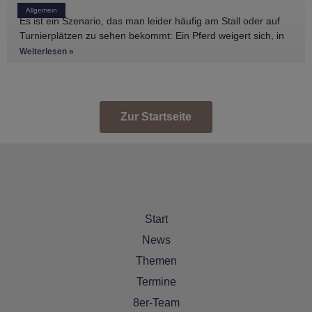
Allgemein
Es ist ein Szenario, das man leider häufig am Stall oder auf
Turnierplätzen zu sehen bekommt: Ein Pferd weigert sich, in
den Anhänger zu
Weiterlesen »
Zur Startseite
Start
News
Themen
Termine
8er-Team