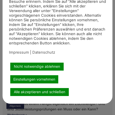
Besuche erinnern. Indem Sie auf "Alle akzeptieren und
mehreren vorderen Platzierungen überzeugen. Frederik
Weiterlesen »
Aktuelles aus dem Sport
schließen" klicken, erklären Sie sich mit der
Koitka erreichte
Verwendung aller unter "Einstellungen"
vorgeschlagenen Cookies einverstanden. Alternativ
können Sie persönliche Einstellungen vornehmen,
indem Sie auf "Einstellungen" klicken, Ihre
Gold für deutsches Juniorteam bei
persönlichen Präferenzen auswählen und erst danach
auf "Akzeptieren" klicken. Sie können auch alle nicht
Voltigier-EM
notwendigen Cookies ablehnen, indem Sie den
entsprechenden Button anklicken.
Das deutsche Juniorteam hat bei den Europameisterschaften
der Junioren und Jungen Voltigierer in Le Mans den Titel im
Impressum
|
Datenschutz
Gruppenvoltigieren gewonnen.
Weiterlesen »
Aktuelles aus dem Sport
Nicht notwendige ablehnen
Einstellungen vornehmen
Der Weg zum Zuchtpferd in Deutschland
Alle akzeptieren und schließen
und anderswo
Wie wird aus einem Hengst eigentlich ein Zuchthengst? Und
Allgemein
sind Stutenleistungsprüfungen ein Muss oder ein Kann?
Einblicke in die Regelwerke
Weiterlesen »