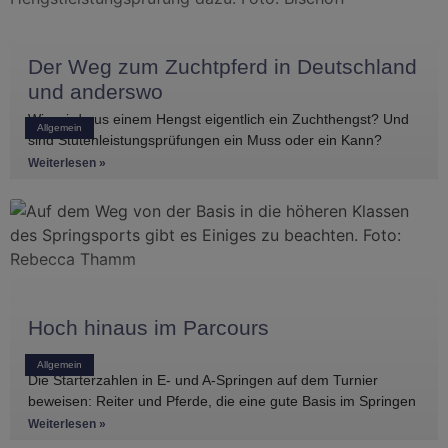
Der Weg zum Zuchtpferd in Deutschland
und anderswo
Wie wird aus einem Hengst eigentlich ein Zuchthengst? Und
Allgemein
sind Stutenleistungsprüfungen ein Muss oder ein Kann?
Einblicke in die Regelwerke
Weiterlesen »
Hoch hinaus im Parcours
Allgemein
Die Starterzahlen in E- und A-Springen auf dem Turnier
beweisen: Reiter und Pferde, die eine gute Basis im Springen
haben, gibt es
Weiterlesen »