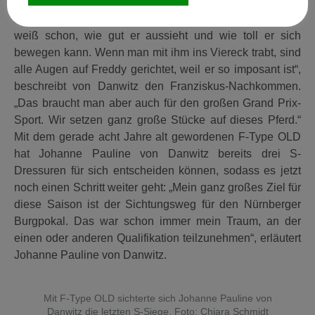
richtige Rakete“, berichtet Joanne schmunzelnd. „Er ist
auch ein Goldschatz, aber auch sehr charakterstark. Er
weiß schon, wie gut er aussieht und wie toll er sich
bewegen kann. Wenn man mit ihm ins Viereck trabt, sind
alle Augen auf Freddy gerichtet, weil er so imposant ist“,
beschreibt von Danwitz den Franziskus-Nachkommen.
„Das braucht man aber auch für den großen Grand Prix-
Sport. Wir setzen ganz große Stücke auf dieses Pferd.“
Mit dem gerade acht Jahre alt gewordenen F-Type OLD
hat Johanne Pauline von Danwitz bereits drei S-
Dressuren für sich entscheiden können, sodass es jetzt
noch einen Schritt weiter geht: „Mein ganz großes Ziel für
diese Saison ist der Sichtungsweg für den Nürnberger
Burgpokal. Das war schon immer mein Traum, an der
einen oder anderen Qualifikation teilzunehmen“, erläutert
Johanne Pauline von Danwitz.
Mit F-Type OLD sichterte sich Johanne Pauline von
Danwitz die letzten S-Siege. Foto: Chiara Schmidt