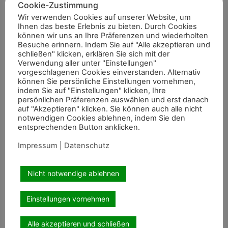
Cookie-Zustimmung
Nach dem Aufenthalt bei Familie Lüttgen wechselte
Wir verwenden Cookies auf unserer Website, um
Johanne Pauline von Danwitz zu Beatrice Hoffrogge und
Ihnen das beste Erlebnis zu bieten. Durch Cookies
momentan trainiert sie bei Warwick McLean. „Ich habe
können wir uns an Ihre Präferenzen und wiederholten
von allen meinen Trainern immer etwas mitnehmen
Besuche erinnern. Indem Sie auf "Alle akzeptieren und
schließen" klicken, erklären Sie sich mit der
können, besonders weil sie alle sehr unterschiedlich
Verwendung aller unter "Einstellungen"
sind“, berichtet Johanne Pauline von Danwitz, die sich
vorgeschlagenen Cookies einverstanden. Alternativ
mit dem Start ins Berufsleben und ihrer Promotion aus
können Sie persönliche Einstellungen vornehmen,
indem Sie auf "Einstellungen" klicken, Ihre
Zeitgründen für einen Stall entscheiden musste.
persönlichen Präferenzen auswählen und erst danach
auf "Akzeptieren" klicken. Sie können auch alle nicht
Die Zukunft gehört F-Type
notwendigen Cookies ablehnen, indem Sie den
entsprechenden Button anklicken.
OLD
Impressum
|
Datenschutz
Mit der Unterstützung von Warwick McLean baut sich die
Dressurreiterin das nächste Pferd für die schwere Klasse
Nicht notwendige ablehnen
auf. F-Type OLD, genannt Freddy ist nach dem Verkauf
von Rosie in die USA der neue Star im Stall von Johanne
Einstellungen vornehmen
Pauline von Danwitz. „Freddy haben wir auch vierjährig
auf einer Auktion gekauft. Er ist mein Power-House, eine
Alle akzeptieren und schließen