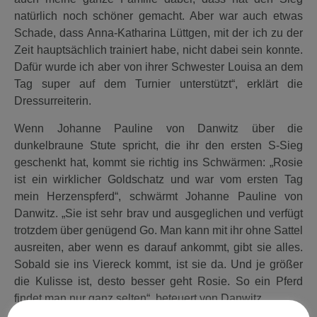
natürlich noch schöner gemacht. Aber war auch etwas
Schade, dass Anna-Katharina Lüttgen, mit der ich zu der
Zeit hauptsächlich trainiert habe, nicht dabei sein konnte.
Dafür wurde ich aber von ihrer Schwester Louisa an dem
Tag super auf dem Turnier unterstützt“, erklärt die
Dressurreiterin.
Wenn Johanne Pauline von Danwitz über die
dunkelbraune Stute spricht, die ihr den ersten S-Sieg
geschenkt hat, kommt sie richtig ins Schwärmen: „Rosie
ist ein wirklicher Goldschatz und war vom ersten Tag
mein Herzenspferd“, schwärmt Johanne Pauline von
Danwitz. „Sie ist sehr brav und ausgeglichen und verfügt
trotzdem über genügend Go. Man kann mit ihr ohne Sattel
ausreiten, aber wenn es darauf ankommt, gibt sie alles.
Sobald sie ins Viereck kommt, ist sie da. Und je größer
die Kulisse ist, desto besser geht Rosie. So ein Pferd
findet man nur ganz selten“, beteuert von Danwitz.