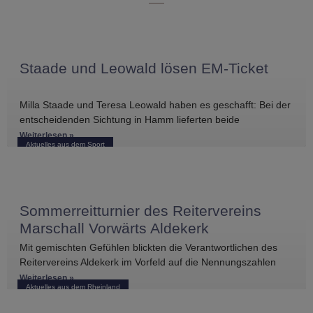
Staade und Leowald lösen EM-Ticket
Milla Staade und Teresa Leowald haben es geschafft: Bei der
entscheidenden Sichtung in Hamm lieferten beide
Bestleistungen und konnten sich
Weiterlesen »
Aktuelles aus dem Sport
Sommerreitturnier des Reitervereins
Marschall Vorwärts Aldekerk
Mit gemischten Gefühlen blickten die Verantwortlichen des
Reitervereins Aldekerk im Vorfeld auf die Nennungszahlen
vergleichbarer Turniere in der näheren Umgebung. Umso
Weiterlesen »
Aktuelles aus dem Rheinland
größer war die