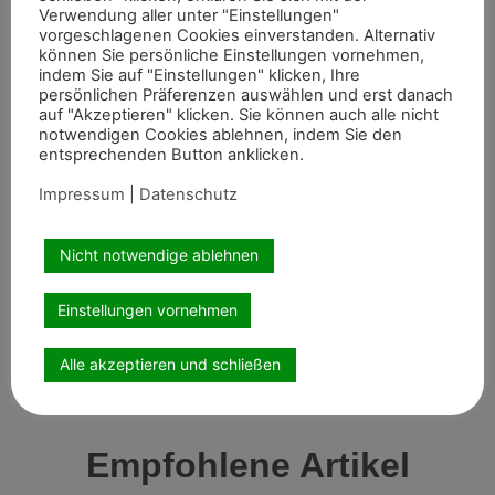
Verwendung aller unter "Einstellungen"
Pferdesports im Kreis Kleve weiterhin engagiert
vorgeschlagenen Cookies einverstanden. Alternativ
vertreten.
können Sie persönliche Einstellungen vornehmen,
indem Sie auf "Einstellungen" klicken, Ihre
Stephan Derks
persönlichen Präferenzen auswählen und erst danach
auf "Akzeptieren" klicken. Sie können auch alle nicht
Foto: Stephan Derks
notwendigen Cookies ablehnen, indem Sie den
entsprechenden Button anklicken.
Impressum
|
Datenschutz
Artikel teilen
Nicht notwendige ablehnen
Einstellungen vornehmen
Alle akzeptieren und schließen
Empfohlene Artikel