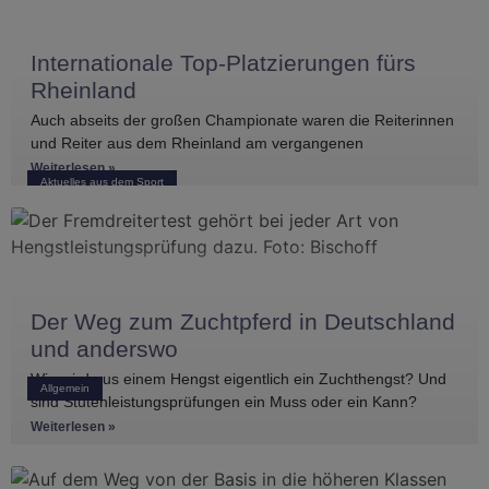
Internationale Top-Platzierungen fürs
Rheinland
Auch abseits der großen Championate waren die Reiterinnen
und Reiter aus dem Rheinland am vergangenen
Wochenende international erfolgreich unterwegs. Bei
Weiterlesen »
Aktuelles aus dem Sport
Der Weg zum Zuchtpferd in Deutschland
und anderswo
Wie wird aus einem Hengst eigentlich ein Zuchthengst? Und
Allgemein
sind Stutenleistungsprüfungen ein Muss oder ein Kann?
Einblicke in die Regelwerke
Weiterlesen »