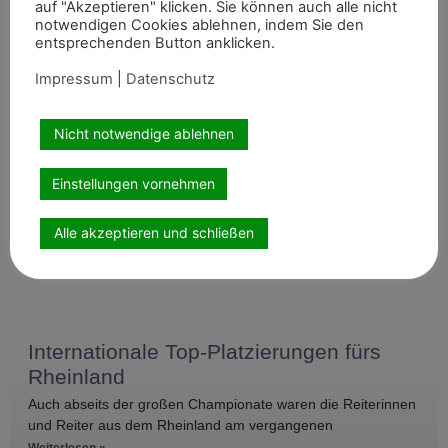
Artikel teilen
auf "Akzeptieren" klicken. Sie können auch alle nicht
notwendigen Cookies ablehnen, indem Sie den
entsprechenden Button anklicken.
Impressum
|
Datenschutz
Nicht notwendige ablehnen
Einstellungen vornehmen
Empfohlene Artikel
Alle akzeptieren und schließen
Internationale Top-Platzierungen fürs
Rheinland
Auch abseits der großen Championate waren die Reiterinnen
und Reiter aus dem Rheinland am vergangenen
Wochenende international erfolgreich unterwegs. Bei