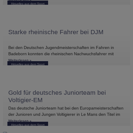
Weiterlesen »
Aktuelles aus dem Sport
Starke rheinische Fahrer bei DJM
Bei den Deutschen Jugendmeisterschaften im Fahren in
Badeborn konnten die rheinischen Nachwuchsfahrer mit
mehreren vorderen Platzierungen überzeugen. Frederik
Weiterlesen »
Aktuelles aus dem Sport
Koitka erreichte
Gold für deutsches Juniorteam bei
Voltigier-EM
Das deutsche Juniorteam hat bei den Europameisterschaften
der Junioren und Jungen Voltigierer in Le Mans den Titel im
Gruppenvoltigieren gewonnen.
Weiterlesen »
Aktuelles aus dem Sport