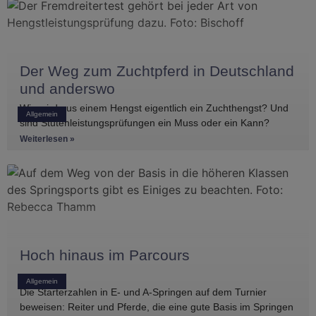
Der Weg zum Zuchtpferd in Deutschland
und anderswo
Wie wird aus einem Hengst eigentlich ein Zuchthengst? Und
Allgemein
sind Stutenleistungsprüfungen ein Muss oder ein Kann?
Einblicke in die Regelwerke
Weiterlesen »
Hoch hinaus im Parcours
Allgemein
Die Starterzahlen in E- und A-Springen auf dem Turnier
beweisen: Reiter und Pferde, die eine gute Basis im Springen