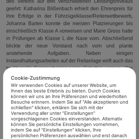
des Vereins auf drei verschiedenen Leistungsniveaus
geehrt: Katharina Blißenbach erhielt den Ehrenpreis für
ihre Erfolge in der Führzügelklasse/Reiterwettbewerb,
Johanna Barten konnte die meisten Platzierungen bis
einschließlich Klasse A vorweisen und Marie Gross hatte
in Prüfungen ab Klasse L die Nase vorn. Abschließend
blickte der neue Vorstand nach vorn und plante
anstehende Aufgaben. Neben einigen
Instandhaltungsarbeiten auf der Reitanlage wirft auch das
traditionelle Sommerturnier seine Schatten voraus. „Die
Weichen für eine weiterhin erfolgreiche Zukunft des RFV
Cookie-Zustimmung
Graf von Schmettow Eversael sind somit gestellt“, so
Wir verwenden Cookies auf unserer Website, um
Vereinspressewartin Katharina Kraft abschließend.
Ihnen das beste Erlebnis zu bieten. Durch Cookies
können wir uns an Ihre Präferenzen und wiederholten
Besuche erinnern. Indem Sie auf "Alle akzeptieren und
Stephan Derks
schließen" klicken, erklären Sie sich mit der
Verwendung aller unter "Einstellungen"
Foto: RFV Graf von Schmettow Eversael
vorgeschlagenen Cookies einverstanden. Alternativ
können Sie persönliche Einstellungen vornehmen,
indem Sie auf "Einstellungen" klicken, Ihre
persönlichen Präferenzen auswählen und erst danach