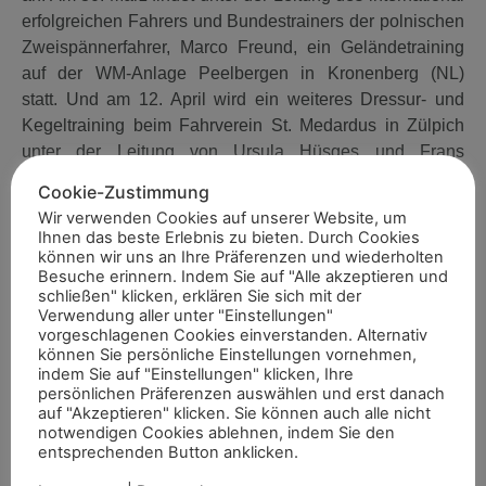
erfolgreichen Fahrers und Bundestrainers der polnischen
Zweispännerfahrer, Marco Freund, ein Geländetraining
auf der WM-Anlage Peelbergen in Kronenberg (NL)
statt. Und am 12. April wird ein weiteres Dressur- und
Kegeltraining beim Fahrverein St. Medardus in Zülpich
unter der Leitung von Ursula Hüsges und Frans
Hellegers stattfinden. Zusätzlich bietet das Trainerteam
Cookie-Zustimmung
für die Jugendlichen, die sich zur Deutschen
Wir verwenden Cookies auf unserer Website, um
Jugendmeisterschaft qualifizieren, bei Bedarf individuelle
Ihnen das beste Erlebnis zu bieten. Durch Cookies
Trainings nach Absprache an.
können wir uns an Ihre Präferenzen und wiederholten
Besuche erinnern. Indem Sie auf "Alle akzeptieren und
schließen" klicken, erklären Sie sich mit der
Verwendung aller unter "Einstellungen"
Fotos: privat
vorgeschlagenen Cookies einverstanden. Alternativ
können Sie persönliche Einstellungen vornehmen,
indem Sie auf "Einstellungen" klicken, Ihre
persönlichen Präferenzen auswählen und erst danach
auf "Akzeptieren" klicken. Sie können auch alle nicht
Artikel teilen
notwendigen Cookies ablehnen, indem Sie den
entsprechenden Button anklicken.