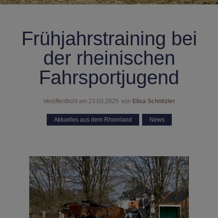
Frühjahrstraining bei
der rheinischen
Fahrsportjugend
Veröffentlicht am
23.03.2025
von
Elisa Schnitzler
Aktuelles aus dem Rheinland
,
News