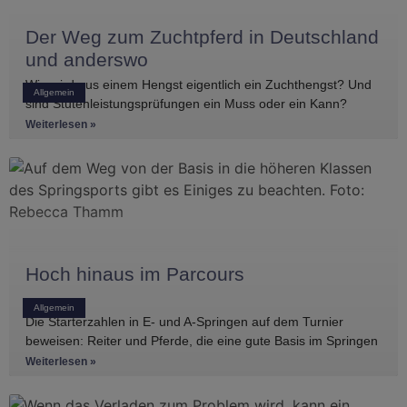
Der Weg zum Zuchtpferd in Deutschland
und anderswo
Wie wird aus einem Hengst eigentlich ein Zuchthengst? Und
Allgemein
sind Stutenleistungsprüfungen ein Muss oder ein Kann?
Einblicke in die Regelwerke
Weiterlesen »
Hoch hinaus im Parcours
Allgemein
Die Starterzahlen in E- und A-Springen auf dem Turnier
beweisen: Reiter und Pferde, die eine gute Basis im Springen
haben, gibt es
Weiterlesen »