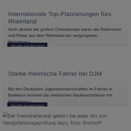
Internationale Top-Platzierungen fürs
Rheinland
Auch abseits der großen Championate waren die Reiterinnen
und Reiter aus dem Rheinland am vergangenen
Wochenende international erfolgreich unterwegs. Bei
Weiterlesen »
Aktuelles aus dem Sport
Starke rheinische Fahrer bei DJM
Bei den Deutschen Jugendmeisterschaften im Fahren in
Badeborn konnten die rheinischen Nachwuchsfahrer mit
mehreren vorderen Platzierungen überzeugen. Frederik
Weiterlesen »
Aktuelles aus dem Sport
Koitka erreichte