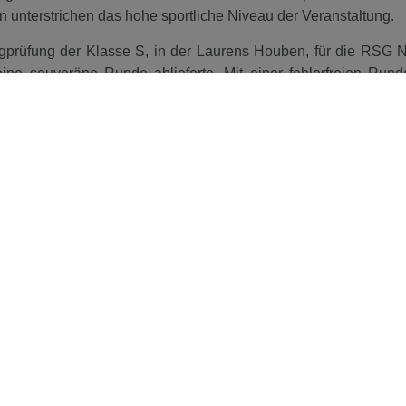
en unterstrichen das hohe sportliche Niveau der Veranstaltung.
gprüfung der Klasse S, in der Laurens Houben, für die RSG N
eine souveräne Runde ablieferte. Mit einer fehlerfreien Rund
 des Starterfeldes und verwies Markus Renzel aus Marl, der mi
blieb, auf den zweiten Platz. Einen weiteren Glanzpunkt setz
Kessel. In der Springpferdeprüfung der Klasse L überzeug
eindruckenden Wertnote von 8,6 die höchste Bewertung de
rstellung. Die gelungene Mischung aus spannendem Sport,
Organisation machte das Turnier zu einem perfekten Auftakt i
ewiesen einmal mehr, dass die Pfalzdorfer Buschstraße eine er
Step
Artikel teilen