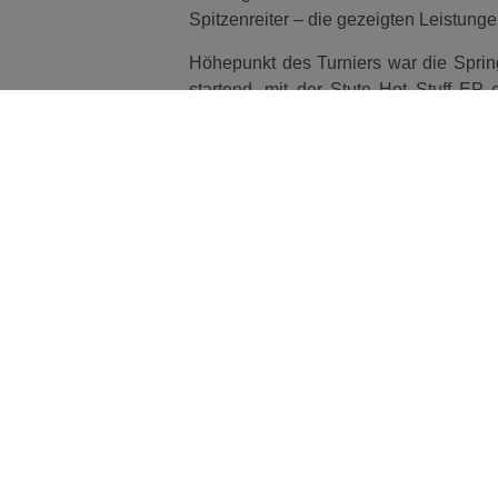
Spitzenreiter – die gezeigten Leistung
Höhepunkt des Turniers war die Sprin
startend, mit der Stute Hot Stuff EP 
Sekunden setzte er sich an die Spitze
61,52 Sekunden ebenfalls ohne Fehler 
Lange vom RFV von Driesen Asperden-
Decora L und erzielte mit einer be
Turniers für ihre herausragende Vo
Bedingungen und einer hervorragenden 
Saison. Holger Hetzel und sein Team b
Bühne für den Springsport ist.