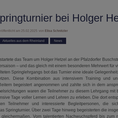
pringturnier bei Holger He
röffentlicht am
25.02.2025
von
Elisa Schnitzler
Aktuelles aus dem Rheinland
,
News
startete das Team um Holger Hetzel an der Pfalzdorfer Buschst
ersaison – und das gleich mit einem besonderen Mehrwert für vi
teten Springlehrgangs bot das Turnier eine ideale Gelegenheit,
etzen. Diese Kombination aus intensivem Training und unm
eitern begeistert angenommen und zahlte sich in dem anspr
melsrichtungen waren die Teilnehmer zu diesem Lehrgang mit b
ensive Tage voller Lernen und Lehren zu erleben. Die dort ent
en Teilnehmer und interessierte Begleitpersonen, die sich
 das Springturnier. Über zwei Tage hinweg begeisterten die ins
gleichermaßen. Vom talentierten Nachwuchspferd bis zum ro