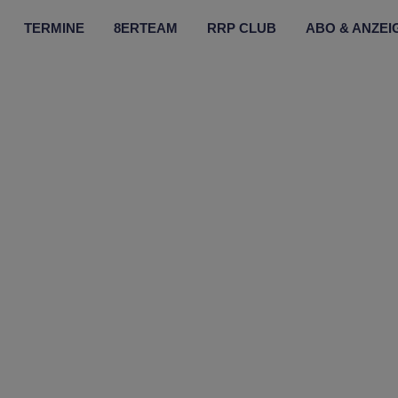
TERMINE
8ERTEAM
RRP CLUB
ABO & ANZEI