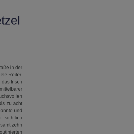
tzel
raße in der
ele Reiter.
 das frisch
ittelbarer
uchsvollen
is zu acht
spannte und
 sichtlich
gesamt zehn
utinierten