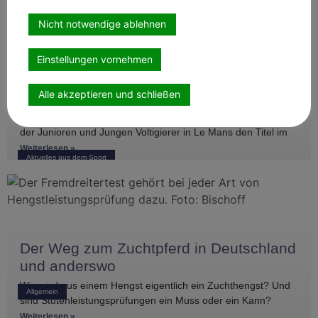
mehreren vorderen Platzierungen überzeugen. Frederik
Weiterlesen »
Aktuelles aus dem Sport
Koitka erreichte
Nicht notwendige ablehnen
Einstellungen vornehmen
Gold für deutsches Juniorteam bei
Alle akzeptieren und schließen
Voltigier-EM
Das deutsche Juniorteam hat bei den Europameisterschaften
der Junioren und Jungen Voltigierer in Le Mans den Titel im
Gruppenvoltigieren gewonnen.
Weiterlesen »
Aktuelles aus dem Sport
Der Weg zum Zuchtpferd in Deutschland
und anderswo
Wie wird aus einem Hengst eigentlich ein Zuchthengst? Und
Allgemein
sind Stutenleistungsprüfungen ein Muss oder ein Kann?
Einblicke in die Regelwerke
Weiterlesen »