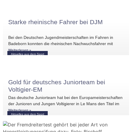
Starke rheinische Fahrer bei DJM
Bei den Deutschen Jugendmeisterschaften im Fahren in
Badeborn konnten die rheinischen Nachwuchsfahrer mit
mehreren vorderen Platzierungen überzeugen. Frederik
Weiterlesen »
Aktuelles aus dem Sport
Koitka erreichte
Gold für deutsches Juniorteam bei
Voltigier-EM
Das deutsche Juniorteam hat bei den Europameisterschaften
der Junioren und Jungen Voltigierer in Le Mans den Titel im
Gruppenvoltigieren gewonnen.
Weiterlesen »
Aktuelles aus dem Sport