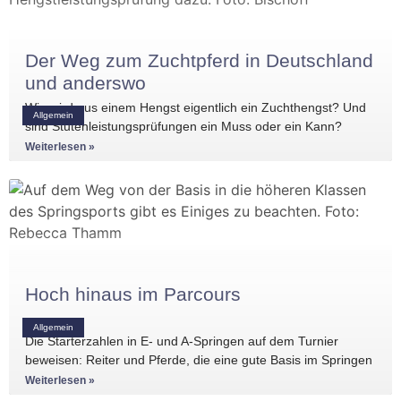
Der Weg zum Zuchtpferd in Deutschland
und anderswo
Wie wird aus einem Hengst eigentlich ein Zuchthengst? Und
Allgemein
sind Stutenleistungsprüfungen ein Muss oder ein Kann?
Einblicke in die Regelwerke
Weiterlesen »
Hoch hinaus im Parcours
Allgemein
Die Starterzahlen in E- und A-Springen auf dem Turnier
beweisen: Reiter und Pferde, die eine gute Basis im Springen
haben, gibt es
Weiterlesen »