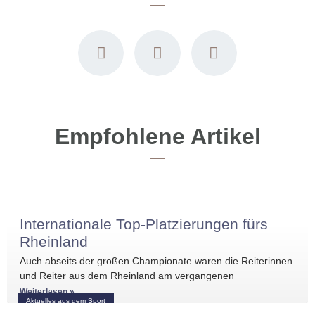
Empfohlene Artikel
Internationale Top-Platzierungen fürs
Rheinland
Auch abseits der großen Championate waren die Reiterinnen
und Reiter aus dem Rheinland am vergangenen
Wochenende international erfolgreich unterwegs. Bei
Weiterlesen »
Aktuelles aus dem Sport