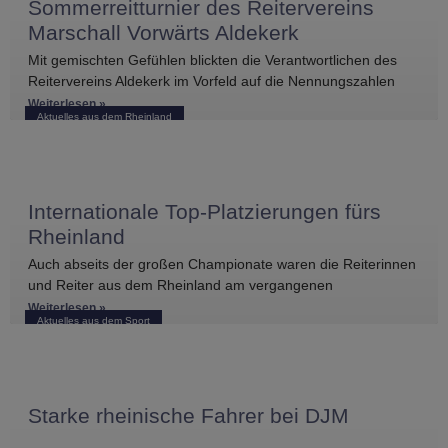
Sommerreitturnier des Reitervereins
Marschall Vorwärts Aldekerk
Mit gemischten Gefühlen blickten die Verantwortlichen des
Reitervereins Aldekerk im Vorfeld auf die Nennungszahlen
vergleichbarer Turniere in der näheren Umgebung. Umso
Weiterlesen »
Aktuelles aus dem Rheinland
größer war die
Internationale Top-Platzierungen fürs
Rheinland
Auch abseits der großen Championate waren die Reiterinnen
und Reiter aus dem Rheinland am vergangenen
Wochenende international erfolgreich unterwegs. Bei
Weiterlesen »
Aktuelles aus dem Sport
Starke rheinische Fahrer bei DJM