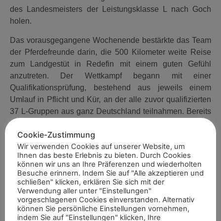
des Landesmeisters der Leistungsklasse L nach Goch
holen.
Das vorausgegangene Wochenende bestärkte das Team
der Pferdefreunde darin, die 500 Kilometer weite Reise
zum Landgestüt in Redefin mit einem guten Gefühl
anzutreten. Der Wettkampf begann mit einer
Qualifikationsprüfung, bestehend aus jeweils einem
Umlauf in Pflicht und Kür, an der alle zuvor qualifizierten
37 L-Gruppen aus ganz Deutschland teilnahmen. Bereits
nach dem ersten Umlauf sah das sechsköpfige
Cookie-Zustimmung
Richterteam die Mannschaft aus Goch an der Spitze. Das
Wir verwenden Cookies auf unserer Website, um
Team Vince, vorgestellt von Helena Pyka, sicherte sich
Ihnen das beste Erlebnis zu bieten. Durch Cookies
damit das Ticket für den Finalumlauf am letzten
können wir uns an Ihre Präferenzen und wiederholten
Wettkampftag. In umgekehrter Platzierungsreihenfolge
Besuche erinnern. Indem Sie auf "Alle akzeptieren und
schließen" klicken, erklären Sie sich mit der
lief das Team zum finalen Pflichtumlauf als letzter Starter
Verwendung aller unter "Einstellungen"
in die Halle ein. Der knappe Ergebnisstand nach der
vorgeschlagenen Cookies einverstanden. Alternativ
Pflicht sorgte für zusätzliche Anspannung vor dem
können Sie persönliche Einstellungen vornehmen,
indem Sie auf "Einstellungen" klicken, Ihre
entscheidenden Kürdurchgang. Alle Beteiligten zeigten