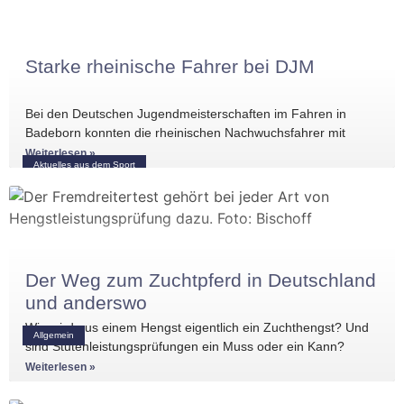
Starke rheinische Fahrer bei DJM
Bei den Deutschen Jugendmeisterschaften im Fahren in
Badeborn konnten die rheinischen Nachwuchsfahrer mit
mehreren vorderen Platzierungen überzeugen. Frederik
Weiterlesen »
Aktuelles aus dem Sport
Koitka erreichte
Der Weg zum Zuchtpferd in Deutschland
und anderswo
Wie wird aus einem Hengst eigentlich ein Zuchthengst? Und
Allgemein
sind Stutenleistungsprüfungen ein Muss oder ein Kann?
Einblicke in die Regelwerke
Weiterlesen »