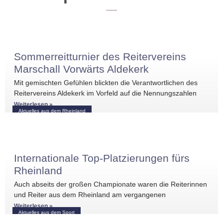
Sommerreitturnier des Reitervereins
Marschall Vorwärts Aldekerk
Mit gemischten Gefühlen blickten die Verantwortlichen des
Reitervereins Aldekerk im Vorfeld auf die Nennungszahlen
vergleichbarer Turniere in der näheren Umgebung. Umso
Weiterlesen »
Aktuelles aus dem Rheinland
größer war die
Internationale Top-Platzierungen fürs
Rheinland
Auch abseits der großen Championate waren die Reiterinnen
und Reiter aus dem Rheinland am vergangenen
Wochenende international erfolgreich unterwegs. Bei
Weiterlesen »
Aktuelles aus dem Sport