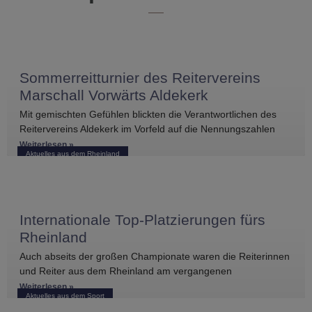
Sommerreitturnier des Reitervereins
Marschall Vorwärts Aldekerk
Mit gemischten Gefühlen blickten die Verantwortlichen des
Reitervereins Aldekerk im Vorfeld auf die Nennungszahlen
vergleichbarer Turniere in der näheren Umgebung. Umso
Weiterlesen »
Aktuelles aus dem Rheinland
größer war die
Internationale Top-Platzierungen fürs
Rheinland
Auch abseits der großen Championate waren die Reiterinnen
und Reiter aus dem Rheinland am vergangenen
Wochenende international erfolgreich unterwegs. Bei
Weiterlesen »
Aktuelles aus dem Sport