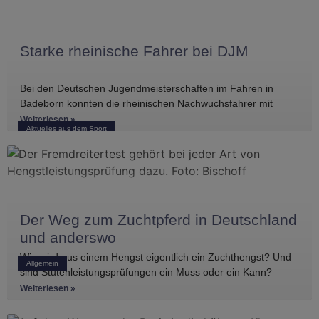
Starke rheinische Fahrer bei DJM
Bei den Deutschen Jugendmeisterschaften im Fahren in
Badeborn konnten die rheinischen Nachwuchsfahrer mit
mehreren vorderen Platzierungen überzeugen. Frederik
Weiterlesen »
Aktuelles aus dem Sport
Koitka erreichte
Der Weg zum Zuchtpferd in Deutschland
und anderswo
Wie wird aus einem Hengst eigentlich ein Zuchthengst? Und
Allgemein
sind Stutenleistungsprüfungen ein Muss oder ein Kann?
Einblicke in die Regelwerke
Weiterlesen »