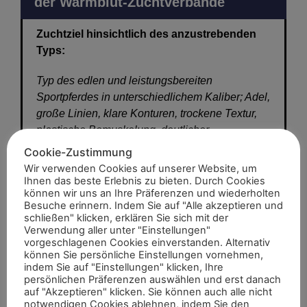
der Warmblut-Zuchtverbände
Zuchtziel hinsichtlich des anzustrebenden
Typs:
Typ des edlen und leistungsbereiten
Sportpferdes in unterschiedlichem Kaliber; Adel,
große Linien, klare Konturen, trockene Textur,
plastische Bemuskelung, deutlicher
Geschlechtsausdruck.
Cookie-Zustimmung
Wir verwenden Cookies auf unserer Website, um
Zuchtziel hinsichtlich der Eigenschaften:
Ihnen das beste Erlebnis zu bieten. Durch Cookies
können wir uns an Ihre Präferenzen und wiederholten
Besuche erinnern. Indem Sie auf "Alle akzeptieren und
Edles, großliniges und mit harmonischen
schließen" klicken, erklären Sie sich mit der
Grundlinien ausgestattetes Pferd mit
Verwendung aller unter "Einstellungen"
schwungvollen, raumgreifenden und
vorgeschlagenen Cookies einverstanden. Alternativ
können Sie persönliche Einstellungen vornehmen,
elastischen Bewegungen, das aufgrund seines
indem Sie auf "Einstellungen" klicken, Ihre
Temperamentes, seines Charakters und seiner
persönlichen Präferenzen auswählen und erst danach
Rittigkeit für Reitzwecke jeder Art geeignet ist.
auf "Akzeptieren" klicken. Sie können auch alle nicht
notwendigen Cookies ablehnen, indem Sie den