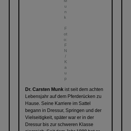
M
u
n
k
F
ot
o:
F
N
/
K
a
u
p
Dr. Carsten Munk
ist seit dem achten
Lebensjahr auf dem Pferderücken zu
Hause. Seine Karriere im Sattel
begann in Dressur, Springen und der
Vielseitigkeit, später war er in der
Dressur bis zur schweren Klasse