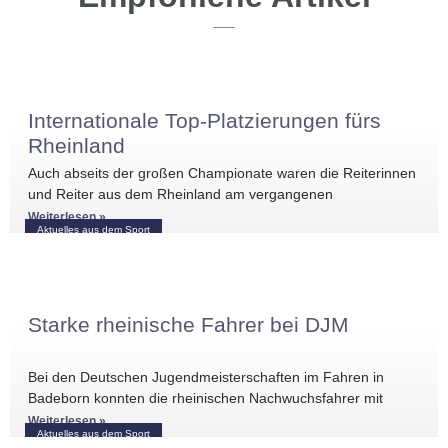
Internationale Top-Platzierungen fürs
Rheinland
Auch abseits der großen Championate waren die Reiterinnen
und Reiter aus dem Rheinland am vergangenen
Wochenende international erfolgreich unterwegs. Bei
Weiterlesen »
Aktuelles aus dem Sport
Starke rheinische Fahrer bei DJM
Bei den Deutschen Jugendmeisterschaften im Fahren in
Badeborn konnten die rheinischen Nachwuchsfahrer mit
mehreren vorderen Platzierungen überzeugen. Frederik
Weiterlesen »
Aktuelles aus dem Sport
Koitka erreichte