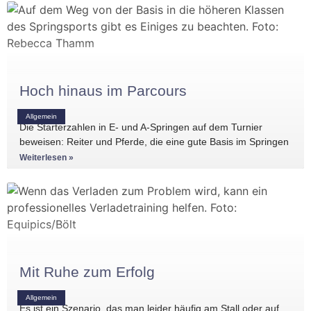
Hoch hinaus im Parcours
Allgemein
Die Starterzahlen in E- und A-Springen auf dem Turnier
beweisen: Reiter und Pferde, die eine gute Basis im Springen
haben, gibt es
Weiterlesen »
Mit Ruhe zum Erfolg
Allgemein
Es ist ein Szenario, das man leider häufig am Stall oder auf