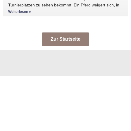
Turnierplätzen zu sehen bekommt: Ein Pferd weigert sich, in
den Anhänger zu
Weiterlesen »
Zur Startseite
Start
News
Themen
Termine
8er-Team
Abonnement