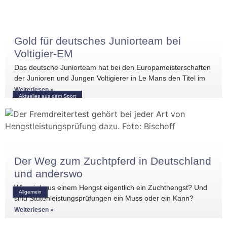
Gold für deutsches Juniorteam bei
Voltigier-EM
Das deutsche Juniorteam hat bei den Europameisterschaften
der Junioren und Jungen Voltigierer in Le Mans den Titel im
Gruppenvoltigieren gewonnen.
Weiterlesen »
Aktuelles aus dem Sport
Der Weg zum Zuchtpferd in Deutschland
und anderswo
Wie wird aus einem Hengst eigentlich ein Zuchthengst? Und
Allgemein
sind Stutenleistungsprüfungen ein Muss oder ein Kann?
Einblicke in die Regelwerke
Weiterlesen »