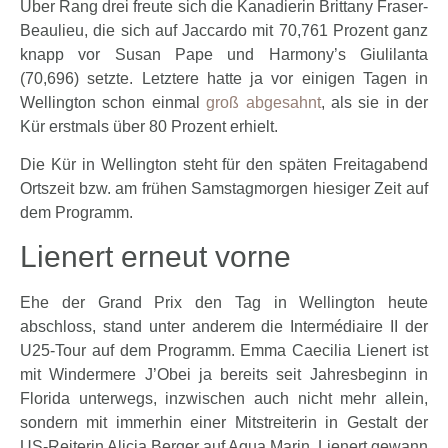
Über Rang drei freute sich die Kanadierin Brittany Fraser-
Beaulieu, die sich auf Jaccardo mit 70,761 Prozent ganz
knapp vor Susan Pape und Harmony’s Giulilanta
(70,696) setzte. Letztere hatte ja vor einigen Tagen in
Wellington schon einmal
groß abgesahnt
, als sie in der
Kür erstmals über 80 Prozent erhielt.
Die Kür in Wellington steht für den späten Freitagabend
Ortszeit bzw. am frühen Samstagmorgen hiesiger Zeit auf
dem Programm.
Lienert erneut vorne
Ehe der Grand Prix den Tag in Wellington heute
abschloss, stand unter anderem die Intermédiaire II der
U25-Tour auf dem Programm. Emma Caecilia Lienert ist
mit Windermere J’Obei ja bereits seit Jahresbeginn in
Florida unterwegs, inzwischen auch nicht mehr allein,
sondern mit immerhin einer Mitstreiterin in Gestalt der
US-Reiterin Alicia Berger auf Aqua Marin. Lienert gewann