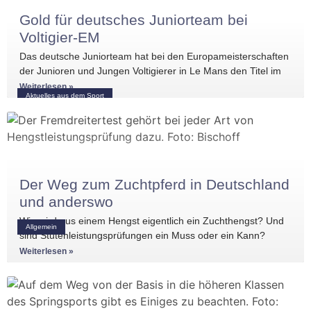
Gold für deutsches Juniorteam bei
Voltigier-EM
Das deutsche Juniorteam hat bei den Europameisterschaften
der Junioren und Jungen Voltigierer in Le Mans den Titel im
Gruppenvoltigieren gewonnen.
Weiterlesen »
Aktuelles aus dem Sport
Der Weg zum Zuchtpferd in Deutschland
und anderswo
Wie wird aus einem Hengst eigentlich ein Zuchthengst? Und
Allgemein
sind Stutenleistungsprüfungen ein Muss oder ein Kann?
Einblicke in die Regelwerke
Weiterlesen »