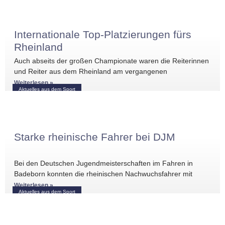
Internationale Top-Platzierungen fürs
Rheinland
Auch abseits der großen Championate waren die Reiterinnen
und Reiter aus dem Rheinland am vergangenen
Wochenende international erfolgreich unterwegs. Bei
Weiterlesen »
Aktuelles aus dem Sport
Starke rheinische Fahrer bei DJM
Bei den Deutschen Jugendmeisterschaften im Fahren in
Badeborn konnten die rheinischen Nachwuchsfahrer mit
mehreren vorderen Platzierungen überzeugen. Frederik
Weiterlesen »
Aktuelles aus dem Sport
Koitka erreichte