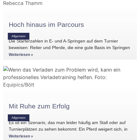
Hoch hinaus im Parcours
Allgemein
Die Starterzahlen in E- und A-Springen auf dem Turnier
beweisen: Reiter und Pferde, die eine gute Basis im Springen
haben, gibt es
Weiterlesen »
Mit Ruhe zum Erfolg
Allgemein
Es ist ein Szenario, das man leider häufig am Stall oder auf
Turnierplätzen zu sehen bekommt: Ein Pferd weigert sich, in
den Anhänger zu
Weiterlesen »