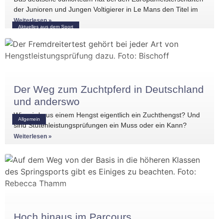
der Junioren und Jungen Voltigierer in Le Mans den Titel im
Gruppenvoltigieren gewonnen.
Weiterlesen »
Aktuelles aus dem Sport
Der Weg zum Zuchtpferd in Deutschland
und anderswo
Wie wird aus einem Hengst eigentlich ein Zuchthengst? Und
Allgemein
sind Stutenleistungsprüfungen ein Muss oder ein Kann?
Einblicke in die Regelwerke
Weiterlesen »
Hoch hinaus im Parcours