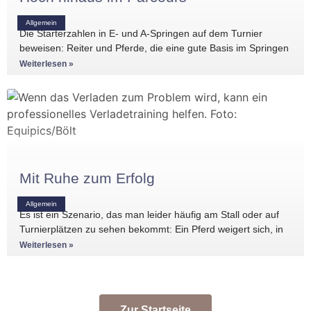
Allgemein
Die Starterzahlen in E- und A-Springen auf dem Turnier
beweisen: Reiter und Pferde, die eine gute Basis im Springen
haben, gibt es
Weiterlesen »
Mit Ruhe zum Erfolg
Allgemein
Es ist ein Szenario, das man leider häufig am Stall oder auf
Turnierplätzen zu sehen bekommt: Ein Pferd weigert sich, in
den Anhänger zu
Weiterlesen »
Zur Startseite