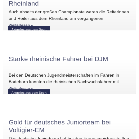
Rheinland
Auch abseits der großen Championate waren die Reiterinnen
und Reiter aus dem Rheinland am vergangenen
Wochenende international erfolgreich unterwegs. Bei
Weiterlesen »
Aktuelles aus dem Sport
Starke rheinische Fahrer bei DJM
Bei den Deutschen Jugendmeisterschaften im Fahren in
Badeborn konnten die rheinischen Nachwuchsfahrer mit
mehreren vorderen Platzierungen überzeugen. Frederik
Weiterlesen »
Aktuelles aus dem Sport
Koitka erreichte
Gold für deutsches Juniorteam bei
Voltigier-EM
Das deutsche Juniorteam hat bei den Europameisterschaften