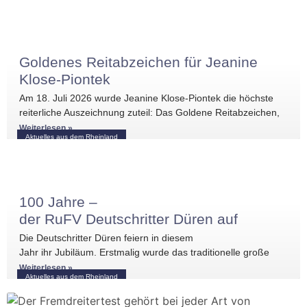
Goldenes Reitabzeichen für Jeanine
Klose-Piontek
Am 18. Juli 2026 wurde Jeanine Klose-Piontek die höchste
reiterliche Auszeichnung zuteil: Das Goldene Reitabzeichen,
überreicht von Hermann Bender. Vor der
Weiterlesen »
Aktuelles aus dem Rheinland
100 Jahre –
der RuFV Deutschritter Düren auf
Zeitreise
Die Deutschritter Düren feiern in diesem
Jahr ihr Jubiläum. Erstmalig wurde das traditionelle große
Reitturnier an zwei Terminen ausgetragen; nach dem
Weiterlesen »
Aktuelles aus dem Rheinland
Dressurwochenende fand das Springturnier statt, und in
dessen Rahmen wurde das Jubiläum