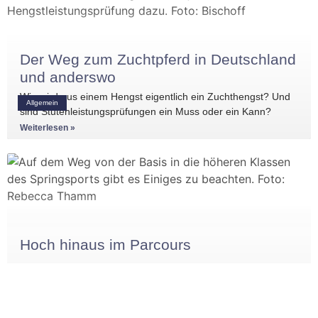
Der Weg zum Zuchtpferd in Deutschland
und anderswo
Wie wird aus einem Hengst eigentlich ein Zuchthengst? Und
Allgemein
sind Stutenleistungsprüfungen ein Muss oder ein Kann?
Einblicke in die Regelwerke
Weiterlesen »
Hoch hinaus im Parcours
Allgemein
Die Starterzahlen in E- und A-Springen auf dem Turnier
beweisen: Reiter und Pferde, die eine gute Basis im Springen
haben, gibt es
Weiterlesen »