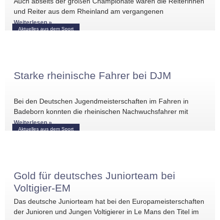
Auch abseits der großen Championate waren die Reiterinnen
und Reiter aus dem Rheinland am vergangenen
Wochenende international erfolgreich unterwegs. Bei
Weiterlesen »
Aktuelles aus dem Sport
Starke rheinische Fahrer bei DJM
Bei den Deutschen Jugendmeisterschaften im Fahren in
Badeborn konnten die rheinischen Nachwuchsfahrer mit
mehreren vorderen Platzierungen überzeugen. Frederik
Weiterlesen »
Aktuelles aus dem Sport
Koitka erreichte
Gold für deutsches Juniorteam bei
Voltigier-EM
Das deutsche Juniorteam hat bei den Europameisterschaften
der Junioren und Jungen Voltigierer in Le Mans den Titel im