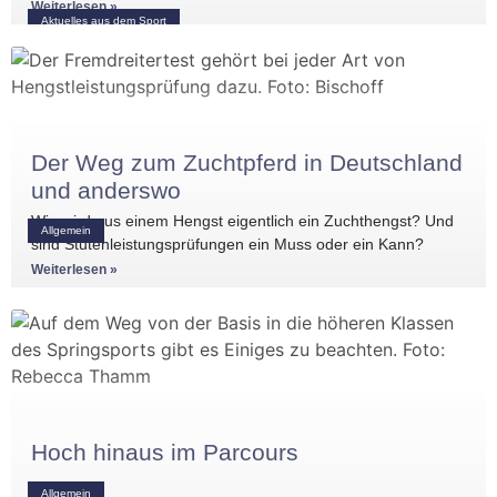
Gruppenvoltigieren gewonnen.
Weiterlesen »
Aktuelles aus dem Sport
Der Weg zum Zuchtpferd in Deutschland
und anderswo
Wie wird aus einem Hengst eigentlich ein Zuchthengst? Und
Allgemein
sind Stutenleistungsprüfungen ein Muss oder ein Kann?
Einblicke in die Regelwerke
Weiterlesen »
Hoch hinaus im Parcours
Allgemein