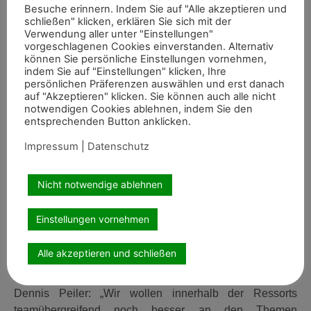
Besuche erinnern. Indem Sie auf "Alle akzeptieren und
schließen" klicken, erklären Sie sich mit der
Die bisherigen Abteilungen der FN sollen in fünf Ressorts
Verwendung aller unter "Einstellungen"
aufgehen:
vorgeschlagenen Cookies einverstanden. Alternativ
können Sie persönliche Einstellungen vornehmen,
Zucht und Pferd
(Zucht, Veterinärmedizin und
indem Sie auf "Einstellungen" klicken, Ihre
persönlichen Präferenzen auswählen und erst danach
Tierschutz, Interessenvertretung und Wissenschaft)
auf "Akzeptieren" klicken. Sie können auch alle nicht
Sport
(Turniersport, Ausbildung,
notwendigen Cookies ablehnen, indem Sie den
Pferdesportentwicklung, Jugend und Service)
entsprechenden Button anklicken.
Leistungssport
(Spitzensport,
Impressum
|
Datenschutz
Nachwuchsleistungssport, Bundesstützpunkt,
Veranstaltungen sowie die Verbände FEI und EEF)
Nicht notwendige ablehnen
Administration
(Buchhaltung, IT, Personalwesen,
Justiziariat, Datenschutz und Compliance)
Einstellungen vornehmen
PM, Kommunikation und Marketing
(Persönliche
Mitglieder, Kommunikation und Vermarktung)
Alle akzeptieren und schließen
Jedes dieser Ressorts soll als Team unter einem Leiter
arbeiten. Was die FN sich davon verspricht, erklärt Dr.
Dennis Peiler: „Wir wollen innerhalb der Ressorts
teamübergreifend noch besser an den Themen