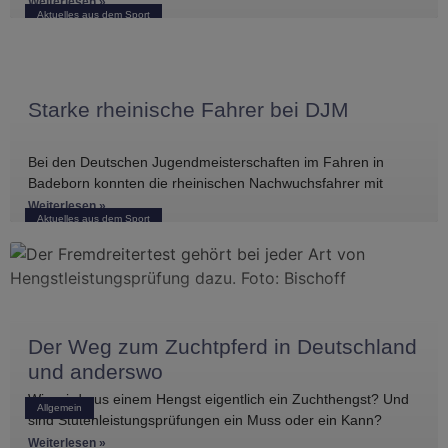
Wochenende international erfolgreich unterwegs. Bei
Weiterlesen »
Aktuelles aus dem Sport
Starke rheinische Fahrer bei DJM
Bei den Deutschen Jugendmeisterschaften im Fahren in
Badeborn konnten die rheinischen Nachwuchsfahrer mit
mehreren vorderen Platzierungen überzeugen. Frederik
Weiterlesen »
Aktuelles aus dem Sport
Koitka erreichte
Der Weg zum Zuchtpferd in Deutschland
und anderswo
Wie wird aus einem Hengst eigentlich ein Zuchthengst? Und
Allgemein
sind Stutenleistungsprüfungen ein Muss oder ein Kann?
Einblicke in die Regelwerke
Weiterlesen »