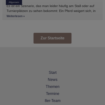
Allgemein
Es ist ein Szenario, das man leider häufig am Stall oder auf
Turnierplätzen zu sehen bekommt: Ein Pferd weigert sich, in
den Anhänger zu
Weiterlesen »
Zur Startseite
Start
News
Themen
Termine
8er-Team