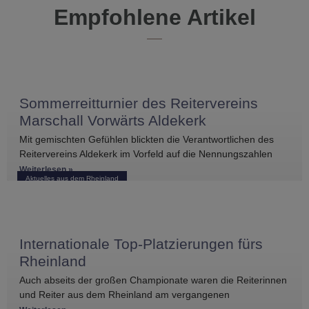
Empfohlene Artikel
Sommerreitturnier des Reitervereins
Marschall Vorwärts Aldekerk
Mit gemischten Gefühlen blickten die Verantwortlichen des
Reitervereins Aldekerk im Vorfeld auf die Nennungszahlen
vergleichbarer Turniere in der näheren Umgebung. Umso
Weiterlesen »
Aktuelles aus dem Rheinland
größer war die
Internationale Top-Platzierungen fürs
Rheinland
Auch abseits der großen Championate waren die Reiterinnen
und Reiter aus dem Rheinland am vergangenen