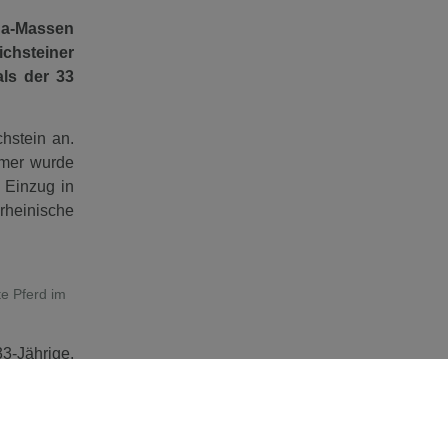
na-Massen
chsteiner
als der 33
hstein an.
mmer wurde
 Einzug in
rheinische
te Pferd im
3-Jährige,
 Jahre bei
Reitanlage
t seinem