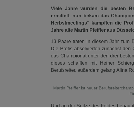
Viele Jahre wurden die besten Be
ermittelt, nun bekam das Champion
Herbstmeetings“ kämpften die Pro
Jahre alte Martin Pfeiffer aus Düsseld
13 Paare traten in diesem Jahr zum D
Die Profis absolvierten zunächst den
das Championat unter den drei besten
dieses schafften mit Heiner Schierg
Berufsreiter, außerdem gelang Alina Rö
Martin Pfeiffer ist neuer Berufsreitercham
Fi
Und an der Spitze des Feldes behaupte
der seine Ausbildung zum Pferdewirt b
Reitmeister Johann Hinnemann in Voe
Gut Schrödersberg in Düsseld