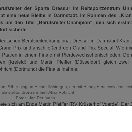
rufsreiter der Sparte Dressur im Reitsportzentrum Un
at eine neue Bleibe in Darmstadt. Im Rahmen des „Krani
fis um de
n
Titel „Berufsreiter-Champion“, den sich erstm
orf sicherte.
eutschen Berufsreiterchampionat Dressur in Darmstadt-Kranic
 Grand Prix und anschließend den Grand Prix Special. Wie i
 Paaren in einem Finale mit Pferdewechsel entschieden. Den
en (Krefeld) und Martin Pfeiffer (Düsseldorf) gleich zwei 
hricht (Dortmund) die Finalteilnahme.
pion, Silber ging an Heiner Schiergen, der mit Henny Hennessy das bes
nale stellte, Bronze erhielt Alina Röhricht.
Fotos: Jan Reumann
te sich am Ende Martin Pfeiffer (RV Krüsterhof Voerde). Der 3
ei Johann Zagers in Düsseldorf absolviert hat und später drei
rde als Bereiter gearbeitet hat, ist seit Kurzem auf der 
orf-Hubbelrath beheimatet. Pfeiffer gewann mi