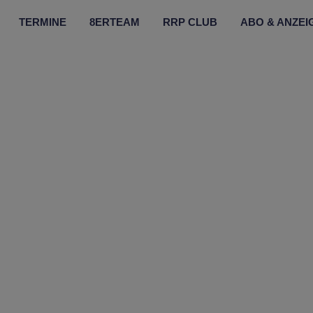
TERMINE
8ERTEAM
RRP CLUB
ABO & ANZEI