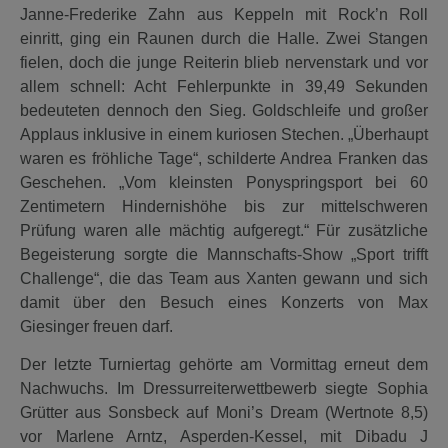
Janne-Frederike Zahn aus Keppeln mit Rock’n Roll
einritt, ging ein Raunen durch die Halle. Zwei Stangen
fielen, doch die junge Reiterin blieb nervenstark und vor
allem schnell: Acht Fehlerpunkte in 39,49 Sekunden
bedeuteten dennoch den Sieg. Goldschleife und großer
Applaus inklusive in einem kuriosen Stechen. „Überhaupt
waren es fröhliche Tage“, schilderte Andrea Franken das
Geschehen. „Vom kleinsten Ponyspringsport bei 60
Zentimetern Hindernishöhe bis zur mittelschweren
Prüfung waren alle mächtig aufgeregt.“ Für zusätzliche
Begeisterung sorgte die Mannschafts-Show „Sport trifft
Challenge“, die das Team aus Xanten gewann und sich
damit über den Besuch eines Konzerts von Max
Giesinger freuen darf.
Der letzte Turniertag gehörte am Vormittag erneut dem
Nachwuchs. Im Dressurreiterwettbewerb siegte Sophia
Grütter aus Sonsbeck auf Moni’s Dream (Wertnote 8,5)
vor Marlene Arntz, Asperden-Kessel, mit Dibadu J