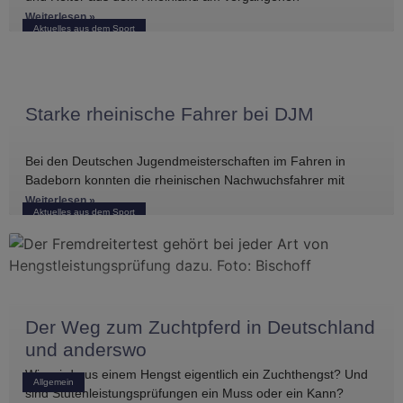
Wochenende international erfolgreich unterwegs. Bei
Weiterlesen »
Aktuelles aus dem Sport
Starke rheinische Fahrer bei DJM
Bei den Deutschen Jugendmeisterschaften im Fahren in
Badeborn konnten die rheinischen Nachwuchsfahrer mit
mehreren vorderen Platzierungen überzeugen. Frederik
Weiterlesen »
Aktuelles aus dem Sport
Koitka erreichte
Der Weg zum Zuchtpferd in Deutschland
und anderswo
Wie wird aus einem Hengst eigentlich ein Zuchthengst? Und
Allgemein
sind Stutenleistungsprüfungen ein Muss oder ein Kann?