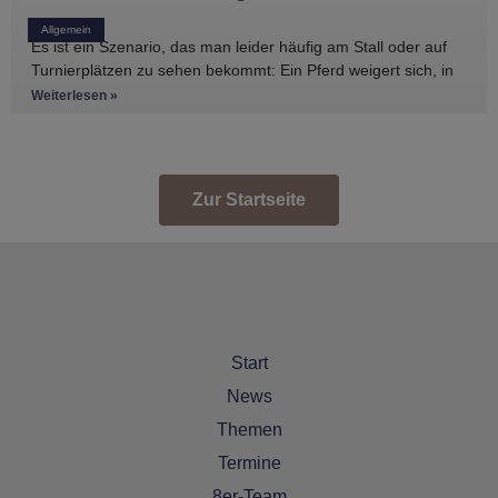
Allgemein
Es ist ein Szenario, das man leider häufig am Stall oder auf
Turnierplätzen zu sehen bekommt: Ein Pferd weigert sich, in
den Anhänger zu
Weiterlesen »
Zur Startseite
Start
News
Themen
Termine
8er-Team