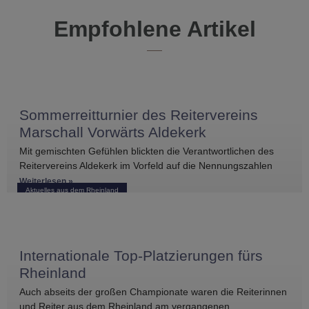
Empfohlene Artikel
Sommerreitturnier des Reitervereins
Marschall Vorwärts Aldekerk
Mit gemischten Gefühlen blickten die Verantwortlichen des
Reitervereins Aldekerk im Vorfeld auf die Nennungszahlen
vergleichbarer Turniere in der näheren Umgebung. Umso
Weiterlesen »
Aktuelles aus dem Rheinland
größer war die
Internationale Top-Platzierungen fürs
Rheinland
Auch abseits der großen Championate waren die Reiterinnen
und Reiter aus dem Rheinland am vergangenen