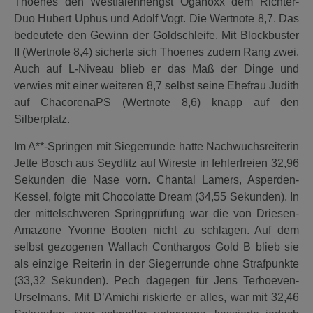
Thoenes den Westfalenhengst Oganoxx dem Richter-
Duo Hubert Uphus und Adolf Vogt. Die Wertnote 8,7. Das
bedeutete den Gewinn der Goldschleife. Mit Blockbuster
II (Wertnote 8,4) sicherte sich Thoenes zudem Rang zwei.
Auch auf L-Niveau blieb er das Maß der Dinge und
verwies mit einer weiteren 8,7 selbst seine Ehefrau Judith
auf ChacorenaPS (Wertnote 8,6) knapp auf den
Silberplatz.
Im A**-Springen mit Siegerrunde hatte Nachwuchsreiterin
Jette Bosch aus Seydlitz auf Wireste in fehlerfreien 32,96
Sekunden die Nase vorn. Chantal Lamers, Asperden-
Kessel, folgte mit Chocolatte Dream (34,55 Sekunden). In
der mittelschweren Springprüfung war die von Driesen-
Amazone Yvonne Booten nicht zu schlagen. Auf dem
selbst gezogenen Wallach Conthargos Gold B blieb sie
als einzige Reiterin in der Siegerrunde ohne Strafpunkte
(33,32 Sekunden). Pech dagegen für Jens Terhoeven-
Urselmans. Mit D’Amichi riskierte er alles, war mit 32,46