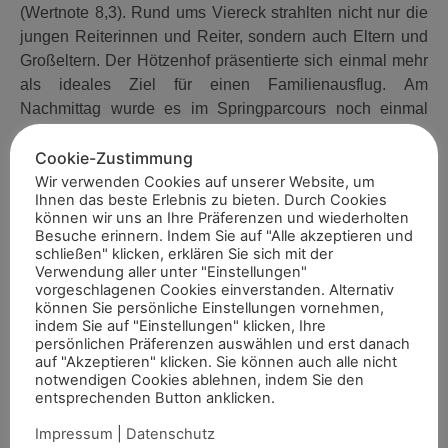
(Wertnote 8,3). Rund ums Viereck strahlten nicht nur die
jungen Reiterinnen und Reiter, sondern auch Eltern und
Großeltern. Der Hötzenhof präsentierte sich einmal mehr
als ideales Ziel für einen Familienausflug. Am
Nachmittag wurde es im Springparcours noch einmal
anspruchsvoll. Denn auch die vierte
Qualifikationsprüfung im Stübben Indoor-Cup gewann
Cookie-Zustimmung
Tina Wellessen, Goch, auf Panajotta fehlerfrei in 42,90
Wir verwenden Cookies auf unserer Website, um
Ihnen das beste Erlebnis zu bieten. Durch Cookies
Sekunden. Janne-Frederike Zahn folgte
können wir uns an Ihre Präferenzen und wiederholten
auf Cassilano’s Stern (44,54), knapp dahinter Carolin
Besuche erinnern. Indem Sie auf "Alle akzeptieren und
Ophey, Asperden-Kessel, mit Caspar (44,68). Ein
schließen" klicken, erklären Sie sich mit der
Verwendung aller unter "Einstellungen"
spannendes L-Springen.
vorgeschlagenen Cookies einverstanden. Alternativ
können Sie persönliche Einstellungen vornehmen,
Den sportlichen Schlusspunkt setzte das M-Springen mit
indem Sie auf "Einstellungen" klicken, Ihre
Siegerrunde. Hier sicherte sich Meike Theis, Asperden-
persönlichen Präferenzen auswählen und erst danach
auf "Akzeptieren" klicken. Sie können auch alle nicht
Kessel, auf Caesar den Sieg vor Filip Schmidt, Anrath,
notwendigen Cookies ablehnen, indem Sie den
mit For Fun und Franziska Tönnißen, Goch, auf Arabella.
entsprechenden Button anklicken.
„Auch beim zweiten Teil des Keppelner Springfestivals
Impressum
|
Datenschutz
haben wir sehenswerten Pferdesport erleben dürfen, bei