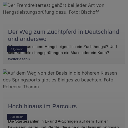
Der Weg zum Zuchtpferd in Deutschland
und anderswo
Wie wird aus einem Hengst eigentlich ein Zuchthengst? Und
Allgemein
sind Stutenleistungsprüfungen ein Muss oder ein Kann?
Einblicke in die Regelwerke
Weiterlesen »
Hoch hinaus im Parcours
Allgemein
Die Starterzahlen in E- und A-Springen auf dem Turnier
beweisen: Reiter und Pferde, die eine gute Basis im Springen