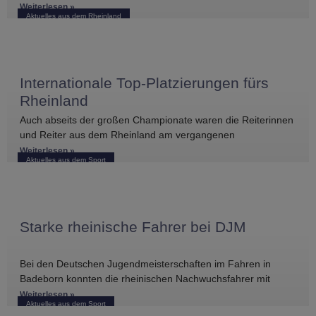
vergleichbarer Turniere in der näheren Umgebung. Umso
Weiterlesen »
Aktuelles aus dem Rheinland
größer war die
Internationale Top-Platzierungen fürs
Rheinland
Auch abseits der großen Championate waren die Reiterinnen
und Reiter aus dem Rheinland am vergangenen
Wochenende international erfolgreich unterwegs. Bei
Weiterlesen »
Aktuelles aus dem Sport
Starke rheinische Fahrer bei DJM
Bei den Deutschen Jugendmeisterschaften im Fahren in
Badeborn konnten die rheinischen Nachwuchsfahrer mit
mehreren vorderen Platzierungen überzeugen. Frederik
Weiterlesen »
Aktuelles aus dem Sport
Koitka erreichte