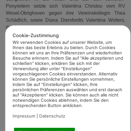
Ponyreitern setzte sich Valentina Christou vom RV
Wesel-Obrighoven gegen ihre Vereinskollegin Thea
Schädlich, sowie Diana Diersfordts Valentina Wolters,
durch.
Cookie-Zustimmung
Der Einzelsieg bei den Jungen Reitern blieb beim
Wir verwenden Cookies auf unserer Website, um
Veranstalter, denn Carina Koch siegte vor Kai Schürmann
Ihnen das beste Erlebnis zu bieten. Durch Cookies
vom RV von Lützow Hamminkeln. Und in der Altersklasse
können wir uns an Ihre Präferenzen und wiederholten
Besuche erinnern. Indem Sie auf "Alle akzeptieren und
der Reiter setzte sich Arne Bergendahl vom RV von
schließen" klicken, erklären Sie sich mit der
Lützow mit nur 0,1 Punkten gegen Rebecca Herter aus
Verwendung aller unter "Einstellungen"
Wesel-Obrighoven durch. Caroline Kalthoff, ebenfalls
vorgeschlagenen Cookies einverstanden. Alternativ
können Sie persönliche Einstellungen vornehmen,
vom RV von Lützow Hamminkeln, freute sich
indem Sie auf "Einstellungen" klicken, Ihre
abschließend über Bronze.
persönlichen Präferenzen auswählen und erst danach
auf "Akzeptieren" klicken. Sie können auch alle nicht
notwendigen Cookies ablehnen, indem Sie den
entsprechenden Button anklicken.
Fotos: Equipe-Foto
Impressum
|
Datenschutz