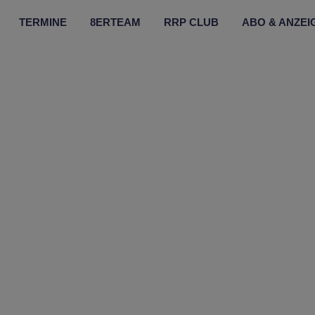
TERMINE
8ERTEAM
RRP CLUB
ABO & ANZEI