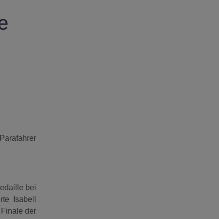
e
Parafahrer
daille bei
te Isabell
 Finale der