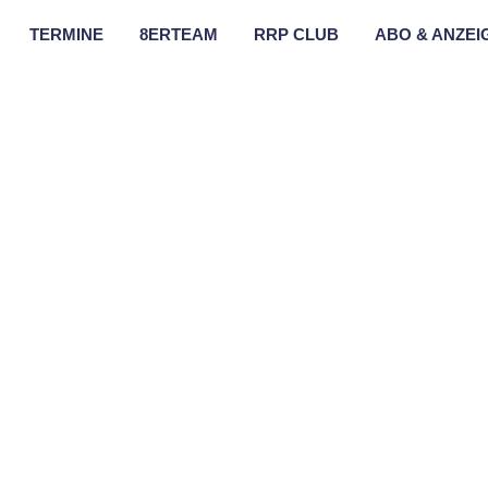
TERMINE
8ERTEAM
RRP CLUB
ABO & ANZEI