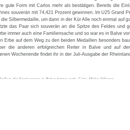
re gute Form mit Carlos mehr als bestätigen. Bereits die Einl
hnes souverän mit 74,421 Prozent gewinnen. Im U25 Grand Pri
die Silbermedaille, um dann in der Kür Alle noch einmal auf g
etzte das Paar sich souverän an die Spitze des Feldes und 
rbe immer auch eine Familiensache und so war es in Balve vor 
len Erbe auf dem Weg zu den beiden Medaillen besonders bau
ber die anderen erfolgreichen Reiter in Balve und auf de
enen Wochenende findet ihr in der Juli-Ausgabe der Rheinland
ießen die Konkurrenz in Balve hinter sich. Foto: Mirka Nilkens
Artikel teilen