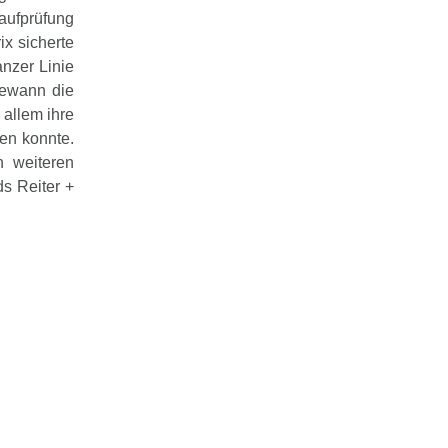
aufprüfung
x sicherte
anzer Linie
gewann die
allem ihre
en konnte.
n weiteren
s Reiter +